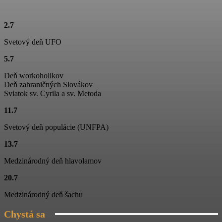
00:46
Konský vozový sprievod na Jánošíkových dňoch
2.7
01:15
Svetový deň UFO
Ťažká muzika z Terchovej
5.7
02:11
Deň workoholikov
Jánošíkove dni
Deň zahraničných Slovákov
01:06
Sviatok sv. Cyrila a sv. Metoda
11.7
Folklórny súbor Blanciar
03:19
Svetový deň populácie (UNFPA)
Folklórny súbor Blanciar
13.7
02:20
Medzinárodný deň hlavolamov
Škola tanca na Jánošíkových dňoch
20.7
03:04
Medzinárodný deň šachu
Chystá sa