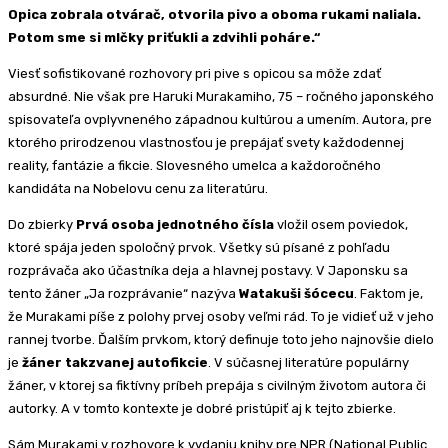
Opica zobrala otvárač, otvorila pivo a oboma rukami naliala.
Potom sme si mlčky priťukli a zdvihli poháre.“
Viesť sofistikované rozhovory pri pive s opicou sa môže zdať
absurdné. Nie však pre Haruki Murakamiho, 75 – ročného japonského
spisovateľa ovplyvneného západnou kultúrou a umením. Autora, pre
ktorého prirodzenou vlastnosťou je prepájať svety každodennej
reality, fantázie a fikcie. Slovesného umelca a každoročného
kandidáta na Nobelovu cenu za literatúru.
Do zbierky
Prvá osoba jednotného čísla
vložil osem poviedok,
ktoré spája jeden spoločný prvok. Všetky sú písané z pohľadu
rozprávača ako účastníka deja a hlavnej postavy. V Japonsku sa
tento žáner „Ja rozprávanie“ nazýva
Watakuši šócecu
. Faktom je,
že Murakami píše z polohy prvej osoby veľmi rád. To je vidieť už v jeho
rannej tvorbe. Ďalším prvkom, ktorý definuje toto jeho najnovšie dielo
je
žáner takzvanej autofikcie
. V súčasnej literatúre populárny
žáner, v ktorej sa fiktívny príbeh prepája s civilným životom autora či
autorky. A v tomto kontexte je dobré pristúpiť aj k tejto zbierke.
Sám Murakami v rozhovore k vydaniu knihy pre NPR (National Public