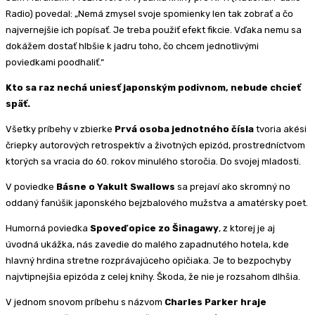
Radio) povedal: „Nemá zmysel svoje spomienky len tak zobrať a čo
najvernejšie ich popísať. Je treba použiť efekt fikcie. Vďaka nemu sa
dokážem dostať hlbšie k jadru toho, čo chcem jednotlivými
poviedkami poodhaliť.“
Kto sa raz nechá uniesť japonským podivnom, nebude chcieť
späť.
Všetky príbehy v zbierke
Prvá osoba jednotného čísla
tvoria akési
čriepky autorových retrospektív a životných epizód, prostredníctvom
ktorých sa vracia do 60. rokov minulého storočia. Do svojej mladosti.
V poviedke
Básne o Yakult Swallows
sa prejaví ako skromný no
oddaný fanúšik japonského bejzbalového mužstva a amatérsky poet.
Humorná poviedka
Spoveď opice zo Šinagawy
, z ktorej je aj
úvodná ukážka, nás zavedie do malého zapadnutého hotela, kde
hlavný hrdina stretne rozprávajúceho opičiaka. Je to bezpochyby
najvtipnejšia epizóda z celej knihy. Škoda, že nie je rozsahom dlhšia.
V jednom snovom príbehu s názvom
Charles Parker hraje