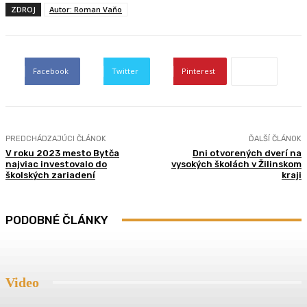
ZDROJ
Autor: Roman Vaňo
Facebook
Twitter
Pinterest
PREDCHÁDZAJÚCI ČLÁNOK
ĎALŠÍ ČLÁNOK
V roku 2023 mesto Bytča
Dni otvorených dverí na
najviac investovalo do
vysokých školách v Žilinskom
školských zariadení
kraji
PODOBNÉ ČLÁNKY
Video