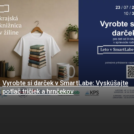
Vyrobte si darček v SmartLabe: Vyskúšajte
potlač tričiek a hrnčekov