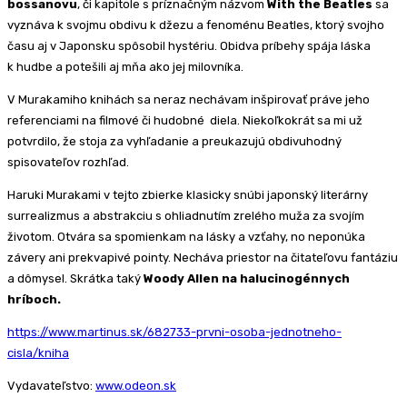
bossanovu
, či kapitole s príznačným názvom
With the Beatles
sa
vyznáva k svojmu obdivu k džezu a fenoménu Beatles, ktorý svojho
času aj v Japonsku spôsobil hystériu. Obidva príbehy spája láska
k hudbe a potešili aj mňa ako jej milovníka.
V Murakamiho knihách sa neraz nechávam inšpirovať práve jeho
referenciami na filmové či hudobné diela. Niekoľkokrát sa mi už
potvrdilo, že stoja za vyhľadanie a preukazujú obdivuhodný
spisovateľov rozhľad.
Haruki Murakami v tejto zbierke klasicky snúbi japonský literárny
surrealizmus a abstrakciu s ohliadnutím zrelého muža za svojím
životom. Otvára sa spomienkam na lásky a vzťahy, no neponúka
závery ani prekvapivé pointy. Necháva priestor na čitateľovu fantáziu
a dômysel. Skrátka taký
Woody Allen na halucinogénnych
hríboch.
https://www.martinus.sk/682733-prvni-osoba-jednotneho-
cisla/kniha
Vydavateľstvo:
www.odeon.sk