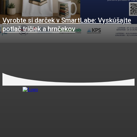
Vyrobte si darček v SmartLabe: Vyskúšajte
potlač tričiek a hrnčekov