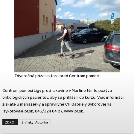
Záverečná póza lektora pred Centrom pomoci.
Centrum pomoci Ligy proti rakovine v Martine týmto pozýva
onkologických pacientov, aby sa prihlásili do kurzu. Viac informácii
získate u manažérky a správkyne CP Gabriely Sýkorovej na:
sykorova@lpr.sk, 043/324 04 87, www.lpr.sk.
ZDROJ
Snímky: Autorka