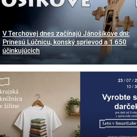
V Terchovej dnes začínajú Jánošíkove dni:
Prinesú Lúčnicu, konský sprievod a 1 650
účinkujúcich