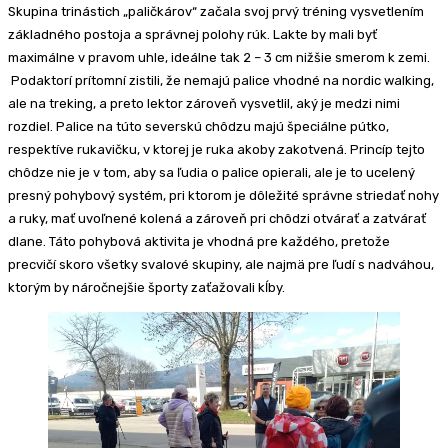
Skupina trinástich „paličkárov“ začala svoj prvý tréning vysvetlením
základného postoja a správnej polohy rúk. Lakte by mali byť
maximálne v pravom uhle, ideálne tak 2 – 3 cm nižšie smerom k zemi.
Podaktorí prítomní zistili, že nemajú palice vhodné na nordic walking,
ale na treking, a preto lektor zároveň vysvetlil, aký je medzi nimi
rozdiel. Palice na túto severskú chôdzu majú špeciálne pútko,
respektíve rukavičku, v ktorej je ruka akoby zakotvená. Princíp tejto
chôdze nie je v tom, aby sa ľudia o palice opierali, ale je to ucelený
presný pohybový systém, pri ktorom je dôležité správne striedať nohy
a ruky, mať uvoľnené kolená a zároveň pri chôdzi otvárať a zatvárať
dlane. Táto pohybová aktivita je vhodná pre každého, pretože
precvičí skoro všetky svalové skupiny, ale najmä pre ľudí s nadváhou,
ktorým by náročnejšie športy zaťažovali kĺby.