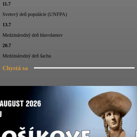
11.7
Folklórny súbor Blanciar
03:19
Svetový deň populácie (UNFPA)
Folklórny súbor Blanciar
13.7
02:20
Medzinárodný deň hlavolamov
Škola tanca na Jánošíkových dňoch
20.7
03:04
Medzinárodný deň šachu
Chystá sa