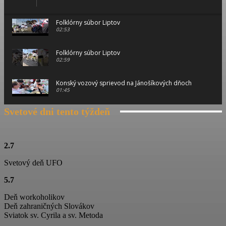
Folklórny súbor Liptov
02:53
Folklórny súbor Liptov
02:59
Konský vozový sprievod na Jánošíkových dňoch
01:45
Svetové dni tento týždeň
Konský vozový sprievod na Jánošíkových dňoch
00:46
Konský vozový sprievod na Jánošíkových dňoch
2.7
01:15
Svetový deň UFO
Ťažká muzika z Terchovej
5.7
02:11
Deň workoholikov
Jánošíkove dni
Deň zahraničných Slovákov
01:06
Sviatok sv. Cyrila a sv. Metoda