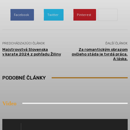
Facebook
Twitter
Pinterest
PREDCHÁDZAJÚCI ČLÁNOK
ĎALŠÍ ČLÁNOK
Majstrovstvá Slovenska
Za romantickým obrazom
v karate 2024 z pohľadu Žiliny
ovčieho stáda je tvrdá práca.
A láska.
PODOBNÉ ČLÁNKY
Video