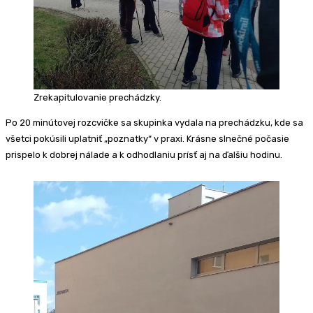
Zrekapitulovanie prechádzky.
Po 20 minútovej rozcvičke sa skupinka vydala na prechádzku, kde sa
všetci pokúsili uplatniť „poznatky“ v praxi. Krásne slnečné počasie
prispelo k dobrej nálade a k odhodlaniu prísť aj na ďalšiu hodinu.