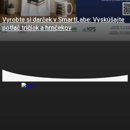
Vyrobte si darček v SmartLabe: Vyskúšajte
potlač tričiek a hrnčekov