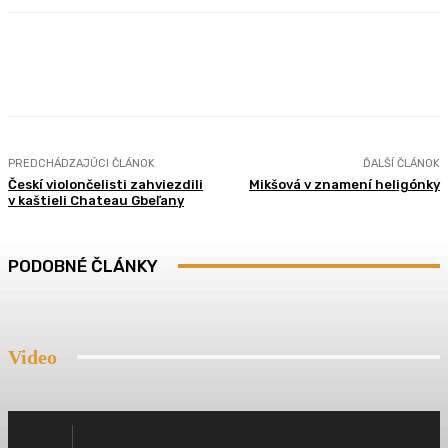
Facebook
Twitter
Pinterest
WhatsApp
PREDCHÁDZAJÚCI ČLÁNOK
ĎALŠÍ ČLÁNOK
Českí violončelisti zahviezdili
Mikšová v znamení heligónky
v kaštieli Chateau Gbeľany
PODOBNÉ ČLÁNKY
Video