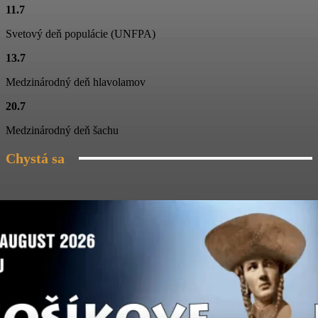
11.7
Folklórny súbor Blanciar
03:19
Svetový deň populácie (UNFPA)
Folklórny súbor Blanciar
13.7
02:20
Medzinárodný deň hlavolamov
Škola tanca na Jánošíkových dňoch
20.7
03:04
Medzinárodný deň šachu
Chystá sa