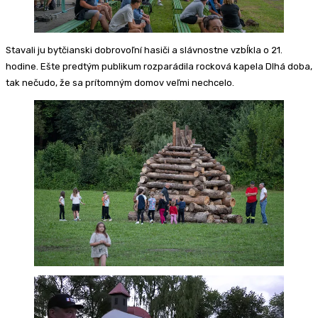
Stavali ju bytčianski dobrovoľní hasiči a slávnostne vzbĺkla o 21.
hodine. Ešte predtým publikum rozparádila rocková kapela Dlhá doba,
tak nečudo, že sa prítomným domov veľmi nechcelo.