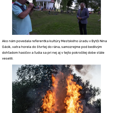
Ako nám povedala referentka kultúry Mestského úradu v Bytči Nina
Gácik, vatra horela do štvrtej do rána, samozrejme pod bedlivým
dohľadom hasičov a ľudia sa pri nej aj v tejto pokročilej dobe stále
veselili.