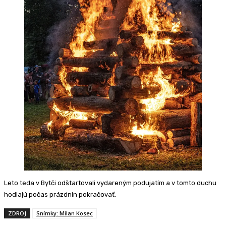
Leto teda v Bytči odštartovali vydareným podujatím a v tomto duchu
hodlajú počas prázdnin pokračovať.
ZDROJ
Snímky: Milan Kosec