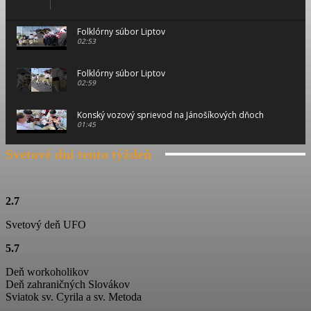
Folklórny súbor Liptov
02:53
Folklórny súbor Liptov
02:59
Konský vozový sprievod na Jánošíkových dňoch
01:45
Svetové dni tento týždeň
Konský vozový sprievod na Jánošíkových dňoch
00:46
Konský vozový sprievod na Jánošíkových dňoch
2.7
01:15
Svetový deň UFO
Ťažká muzika z Terchovej
5.7
02:11
Deň workoholikov
Jánošíkove dni
Deň zahraničných Slovákov
01:06
Sviatok sv. Cyrila a sv. Metoda