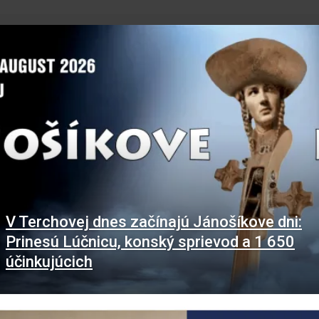
V Terchovej dnes začínajú Jánošíkove dni:
Prinesú Lúčnicu, konský sprievod a 1 650
účinkujúcich