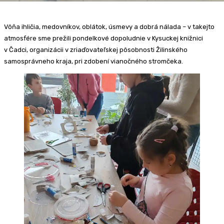
Vôňa ihličia, medovníkov, oblátok, úsmevy a dobrá nálada – v takejto
atmosfére sme prežili pondelkové dopoludnie v Kysuckej knižnici
v Čadci, organizácii v zriaďovateľskej pôsobnosti Žilinského
samosprávneho kraja, pri zdobení vianočného stromčeka.