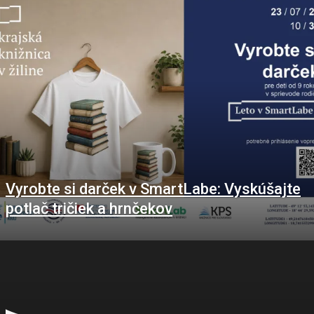
Vyrobte si darček v SmartLabe: Vyskúšajte
potlač tričiek a hrnčekov