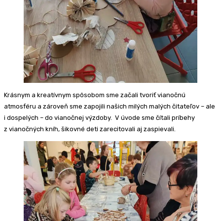
Krásnym a kreatívnym spôsobom sme začali tvoriť vianočnú
atmosféru a zároveň sme zapojili našich milých malých čitateľov – ale
i dospelých – do vianočnej výzdoby. V úvode sme čítali príbehy
z vianočných kníh, šikovné deti zarecitovali aj zaspievali.