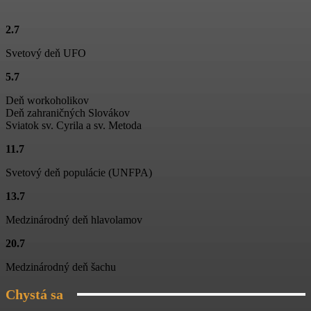
Konský vozový sprievod na Jánošíkových dňoch
2.7
01:15
Svetový deň UFO
Ťažká muzika z Terchovej
5.7
02:11
Deň workoholikov
Jánošíkove dni
Deň zahraničných Slovákov
01:06
Sviatok sv. Cyrila a sv. Metoda
11.7
Folklórny súbor Blanciar
03:19
Svetový deň populácie (UNFPA)
Folklórny súbor Blanciar
13.7
02:20
Medzinárodný deň hlavolamov
Škola tanca na Jánošíkových dňoch
20.7
03:04
Medzinárodný deň šachu
Chystá sa