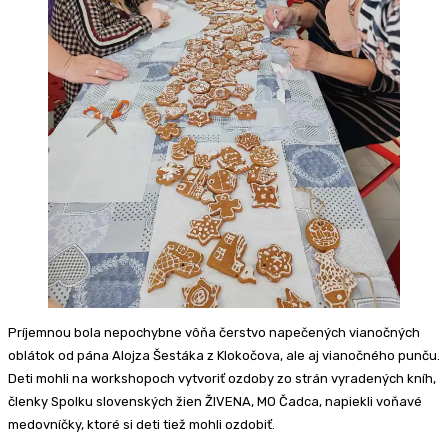
Príjemnou bola nepochybne vôňa čerstvo napečených vianočných
oblátok od pána Alojza Šestáka z Klokočova, ale aj vianočného punču.
Deti mohli na workshopoch vytvoriť ozdoby zo strán vyradených kníh,
členky Spolku slovenských žien ŽIVENA, MO Čadca, napiekli voňavé
medovníčky, ktoré si deti tiež mohli ozdobiť.