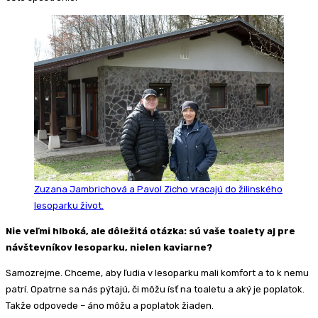
Zuzana Jambrichová a Pavol Zicho vracajú do žilinského
lesoparku život.
Nie veľmi hlboká, ale dôležitá otázka: sú vaše toalety aj pre
návštevníkov lesoparku, nielen kaviarne?
Samozrejme. Chceme, aby ľudia v lesoparku mali komfort a to k nemu
patrí. Opatrne sa nás pýtajú, či môžu ísť na toaletu a aký je poplatok.
Takže odpovede – áno môžu a poplatok žiaden.