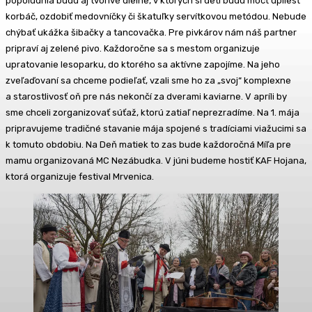
popoludnia budú aj tvorivé dielne, v ktorých si deti budú môcť upliesť
korbáč, ozdobiť medovníčky či škatuľky servítkovou metódou. Nebude
chýbať ukážka šibačky a tancovačka. Pre pivkárov nám náš partner
pripraví aj zelené pivo. Každoročne sa s mestom organizuje
upratovanie lesoparku, do ktorého sa aktívne zapojíme. Na jeho
zveľaďovaní sa chceme podieľať, vzali sme ho za „svoj“ komplexne
a starostlivosť oň pre nás nekončí za dverami kaviarne. V apríli by
sme chceli zorganizovať súťaž, ktorú zatiaľ neprezradíme. Na 1. mája
pripravujeme tradičné stavanie mája spojené s tradíciami viažucimi sa
k tomuto obdobiu. Na Deň matiek to zas bude každoročná Míľa pre
mamu organizovaná MC Nezábudka. V júni budeme hostiť KAF Hojana,
ktorá organizuje festival Mrvenica.