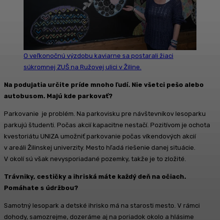
O veľkonočnú výzdobu kaviarne sa postarali žiaci
súkromnej ZUŠ na Ružovej ulici v Žiline.
Na podujatia určite príde mnoho ľudí. Nie všetci pešo alebo
autobusom. Majú kde parkovať?
Parkovanie je problém. Na parkovisku pre návštevníkov lesoparku
parkujú študenti. Počas akcií kapacitne nestačí. Pozitívom je ochota
kvestoriátu UNIZA umožniť parkovanie počas víkendových akcií
v areáli Žilinskej univerzity. Mesto hľadá riešeni
e
danej situácie.
V okolí sú však nevysporiadané pozemky, takže je to zložité.
Trávniky, cestičky a ihriská máte každý deň na očiach.
Pomáhate s údržbou?
Samotný lesopark a detské ihrisko má na starosti mesto. V rámci
dohody, samozrejme, dozeráme aj na poriadok okolo a hlásime