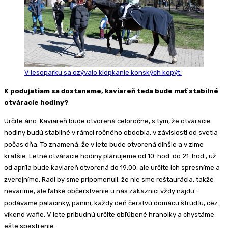
V lesoparku sa ozývalo klopkanie konských kopýt.
K podujatiam sa dostaneme, kaviareň teda bude mať stabilné
otváracie hodiny?
Určite áno. Kaviareň bude otvorená celoročne, s tým, že otváracie
hodiny budú stabilné v rámci ročného obdobia, v závislosti od svetla
počas dňa. To znamená, že v lete bude otvorená dlhšie a v zime
kratšie. Letné otváracie hodiny plánujeme od 10. hod do 21. hod., už
od apríla bude kaviareň otvorená do 19:00, ale určite ich spresníme a
zverejníme. Radi by sme pripomenuli, že nie sme reštaurácia, takže
nevaríme, ale ľahké občerstvenie u nás zákazníci vždy nájdu –
podávame palacinky, panini, každý deň čerstvú domácu štrúdľu, cez
víkend wafle. V lete pribudnú určite obľúbené hranolky a chystáme
ešte spestrenie.