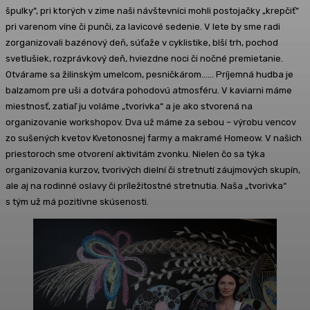
špulky“, pri ktorých v zime naši návštevníci mohli postojačky „krepčiť“
pri varenom víne či punči, za lavicové sedenie. V lete by sme radi
zorganizovali bazénový deň, súťaže v cyklistike, blší trh, pochod
svetlušiek, rozprávkový deň, hviezdne noci či nočné premietanie.
Otvárame sa žilinským umelcom, pesničkárom…… Príjemná hudba je
balzamom pre uši a dotvára pohodovú atmosféru. V kaviarni máme
miestnosť, zatiaľ ju voláme „tvorivka“ a je ako stvorená na
organizovanie workshopov. Dva už máme za sebou – výrobu vencov
zo sušených kvetov Kvetonosnej farmy a makramé Homeow. V našich
priestoroch sme otvorení aktivitám zvonku. Nielen čo sa týka
organizovania kurzov, tvorivých dielní či stretnutí záujmových skupín,
ale aj na rodinné oslavy či príležitostné stretnutia. Naša „tvorivka“
s tým už má pozitívne skúsenosti.