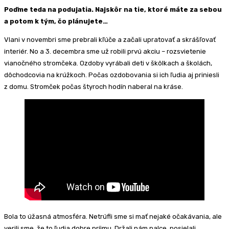
Poďme teda na podujatia. Najskôr na tie, ktoré máte za sebou
a potom k tým, čo plánujete…
Vlani v novembri sme prebrali kľúče a začali upratovať a skrášľovať
interiér. No a 3. decembra sme už robili prvú akciu – rozsvietenie
vianočného stromčeka. Ozdoby vyrábali deti v škôlkach a školách,
dôchodcovia na krúžkoch. Počas ozdobovania si ich ľudia aj priniesli
z domu. Stromček počas štyroch hodín naberal na kráse.
Bola to úžasná atmosféra. Netrúfli sme si mať nejaké očakávania, ale
verili sme, že to ľudia dobre príjmu. Držali nám palce, posielali