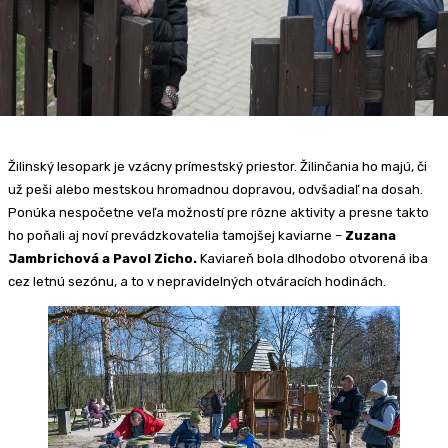
Žilinský lesopark je vzácny prímestský priestor. Žilinčania ho majú, či
už peši alebo mestskou hromadnou dopravou, odvšadiaľ na dosah.
Ponúka nespočetne veľa možností pre rôzne aktivity a presne takto
ho poňali aj noví prevádzkovatelia tamojšej kaviarne –
Zuzana
Jambrichová a Pavol Zicho.
Kaviareň bola dlhodobo otvorená iba
cez letnú sezónu, a to v nepravidelných otváracích hodinách.