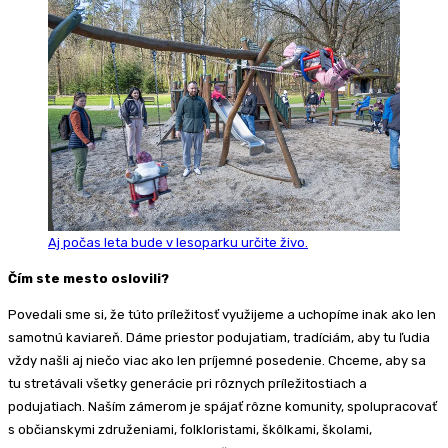
Aj počas leta bude v lesoparku určite živo.
Čím ste mesto oslovili?
Povedali sme si, že túto príležitosť využijeme a uchopíme inak ako len
samotnú kaviareň. Dáme priestor podujatiam, tradíciám, aby tu ľudia
vždy našli aj niečo viac ako len príjemné posedenie. Chceme, aby sa
tu stretávali všetky generácie pri rôznych príležitostiach a
podujatiach. Naším zámerom je spájať rôzne komunity, spolupracovať
s občianskymi združeniami, folkloristami, škôlkami, školami,