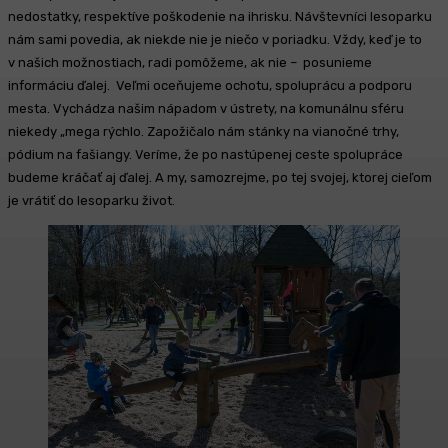
nedostatky, respektíve poškodenie na ihrisku. Návštevníci lesoparku
nám sami povedia, ak niekde nie je niečo v poriadku. Vždy, keď je to
v našich možnostiach, radi pomôžeme, ak nie – posunieme
informáciu ďalej. Veľmi oceňujeme ochotu, spoluprácu a podporu
mesta. Vychádza našim nápadom v ústrety, na komunálnu sféru
niekedy „mega rýchlo. Zapožičalo nám stánky na vianočné trhy,
pódium na fašiangy. Veríme, že po nastúpenej ceste spolupráce
budeme kráčať aj ďalej. A my, samozrejme, po tej svojej, ktorej cieľom
je vrátiť do lesoparku život.