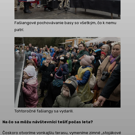
Fašiangové pochovávanie basy so všetkým, čo k nemu
patrí.
Tohtoročné fašiangy sa vydarili.
Na čo sa môžu návštevníci tešiť počas leta?
Čoskoro otvoríme vonkajšiu terasu, vymeníme zimné „stojákové