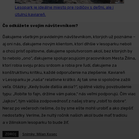
Lesopark je ideálne miesto pre rodičov s deťmi, ale i
útulnú kaviareň.
Čo odkážete svojim návštevníkom?
Ďakujeme všetkým pravidelným návštevníkom, ktorých už poznáme –
aj oni nás, ďakujeme novým klientom, ktorí dlhšie v lesoparku neboli
a chcú prísť opätovne, ďakujeme spolutvorcom akcií, bez ktorých by
to nebolo „ono“, ďakujeme spolupracujúcim pracovníkom Mesta Žilina,
ktorí robia svoju prácu srdcom a robia pre ľudí, ďakujeme za
konštruktívnu kritiku, každé odporučenie na zlepšenie. Kaviareň
v Lesoparku je „naša“ relatívne krátko. Aj tak sme si spoločne zažili
veľa. Otázky: „Kedy bude ďalšia akcia?“, spätné väzby, povzbudenie
typu: „Robíte to fajn, držíme vám palce,“ nás veľmi podporujú. Čím viac
„lajkov“, tým väčšia zodpovednosť z našej strany „robiť to dobre“.
Neraz po večeroch riešime, čo by sme ešte mohli urobiť a ako zlepšiť
nedostatky. Veríme, že nultý ročník našich akcií bude mať tradíciu
a v žilinskom lesoparku to bude žiť.
ZDROJ
Snímky: Milan Kosec