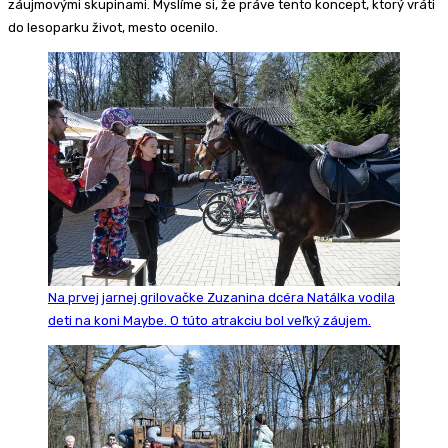
záujmovými skupinami. Myslíme si, že práve tento koncept, ktorý vráti
do lesoparku život, mesto ocenilo.
Na prvej jarnej grilovačke Zuzanina dcéra Natálka vodila
deti na koni Maybe. O túto atrakciu bol veľký záujem.