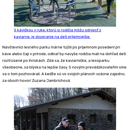
S kávičkou v ruke, ktorú si rodičia môžu odniesť z
kaviarne, je dozeranie na deti príjemnejšie.
Návštevníci lesného parku márne túžili po príjemnom posedení pri
káve alebo čaji v prírode, odkiaľ by navyše rodičia mali na dohľad deti
roztrúsené po ihriskách. Zdá sa, že kaviarničke, a lesoparku
všeobecne, sa blýska na lepšie časy. S novými prevádzkovateľmi sme
sa o tom pozhovárali. A keďže sú vo svojich plánoch vzácne zajedno,
za oboch hovorí Zuzana Jambrichová.