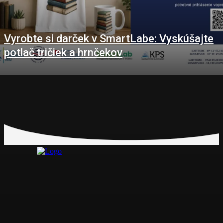
Vyrobte si darček v SmartLabe: Vyskúšajte
potlač tričiek a hrnčekov