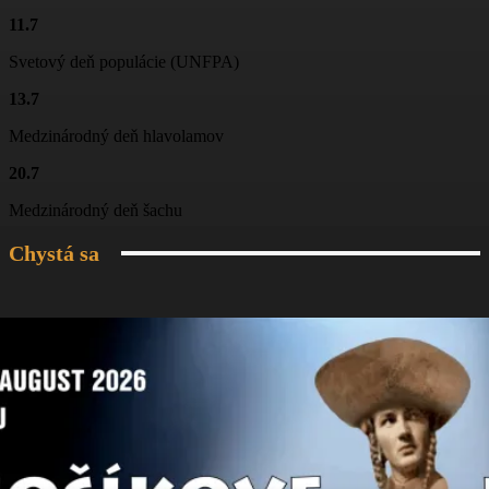
11.7
Folklórny súbor Blanciar
03:19
Svetový deň populácie (UNFPA)
Folklórny súbor Blanciar
13.7
02:20
Medzinárodný deň hlavolamov
Škola tanca na Jánošíkových dňoch
20.7
03:04
Medzinárodný deň šachu
Chystá sa