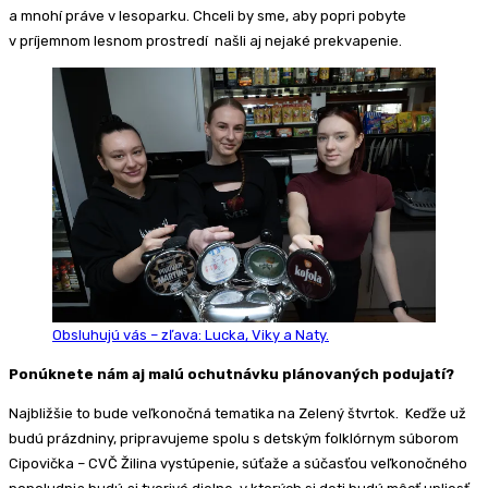
a mnohí práve v lesoparku. Chceli by sme, aby popri pobyte
v príjemnom lesnom prostredí našli aj nejaké prekvapenie.
Obsluhujú vás – zľava: Lucka, Viky a Naty.
Ponúknete nám aj malú ochutnávku plánovaných podujatí?
Najbližšie to bude veľkonočná tematika na Zelený štvrtok. Keďže už
budú prázdniny, pripravujeme spolu s detským folklórnym súborom
Cipovička – CVČ Žilina vystúpenie, súťaže a súčasťou veľkonočného