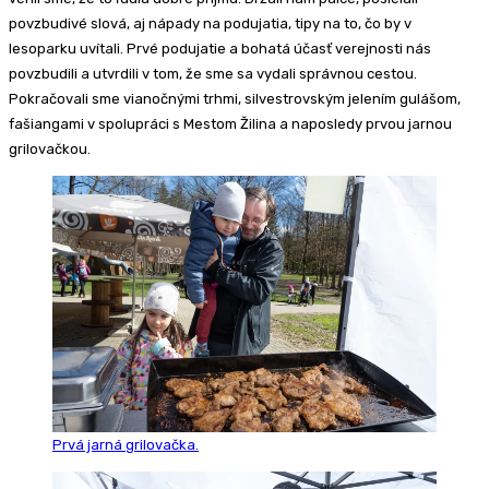
povzbudivé slová, aj nápady na podujatia, tipy na to, čo by v
lesoparku uvítali. Prvé podujatie a bohatá účasť verejnosti nás
povzbudili a utvrdili v tom, že sme sa vydali správnou cestou.
Pokračovali sme vianočnými trhmi, silvestrovským jelením gulášom,
fašiangami v spolupráci s Mestom Žilina a naposledy prvou jarnou
grilovačkou.
Prvá jarná grilovačka.