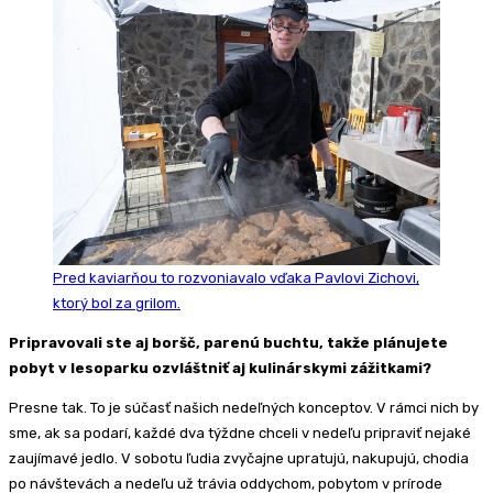
Pred kaviarňou to rozvoniavalo vďaka Pavlovi Zichovi,
ktorý bol za grilom.
Pripravovali ste aj boršč, parenú buchtu, takže plánujete
pobyt v lesoparku ozvláštniť aj kulinárskymi zážitkami?
Presne tak. To je súčasť našich nedeľných konceptov. V rámci nich by
sme, ak sa podarí, každé dva týždne chceli v nedeľu pripraviť nejaké
zaujímavé jedlo. V sobotu ľudia zvyčajne upratujú, nakupujú, chodia
po návštevách a nedeľu už trávia oddychom, pobytom v prírode