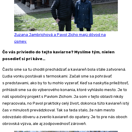
Zuzana Jambrichová a Pavol Zicho majú dôvod na
úsmev.
Čo vás priviedlo do tejto kaviarne? Myslíme tým, nielen
posedieť si pri káve…
Často sme sa tu chodili prechádzať a kaviareň bola stále zatvorená.
Ľudia vonku postávali s termoskami. Začali sme sa pohrávať
s predstavami, ako by to tu mohlo vyzerať. Keď sa naskytla príležitosť,
prihlásili sme sa do výberového konania, ktoré vyhlásilo mesto. Je to
náš spoločný projekt s Pavlom Zichom. Ja som v tejto oblasti nikdy
nepracovala, no Pavol prakticky celý život, dokonca túto kaviareň istý
čas v minulosti prevádzkoval. Tak sa teda stalo, že nám mesto
odovzdalo dôveru a zverilo kaviareň do opatery. Je to pre nás oboch
obrovská výzva, ale aj zodpovednosť zároveň.