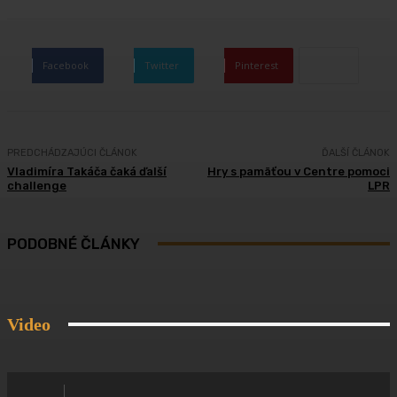
Facebook
Twitter
Pinterest
PREDCHÁDZAJÚCI ČLÁNOK
ĎALŠÍ ČLÁNOK
Vladimíra Takáča čaká ďalší
Hry s pamäťou v Centre pomoci
challenge
LPR
PODOBNÉ ČLÁNKY
Video