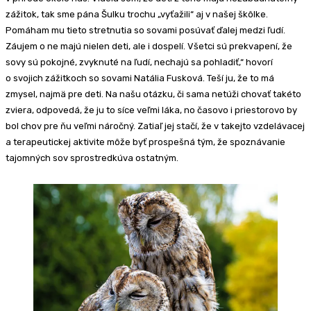
zážitok, tak sme pána Šulku trochu „vyťažili“ aj v našej škôlke.
Pomáham mu tieto stretnutia so sovami posúvať ďalej medzi ľudí.
Záujem o ne majú nielen deti, ale i dospelí. Všetci sú prekvapení, že
sovy sú pokojné, zvyknuté na ľudí, nechajú sa pohladiť,“ hovorí
o svojich zážitkoch so sovami Natália Fusková. Teší ju, že to má
zmysel, najmä pre deti. Na našu otázku, či sama netúži chovať takéto
zviera, odpovedá, že ju to síce veľmi láka, no časovo i priestorovo by
bol chov pre ňu veľmi náročný. Zatiaľ jej stačí, že v takejto vzdelávacej
a terapeutickej aktivite môže byť prospešná tým, že spoznávanie
tajomných sov sprostredkúva ostatným.