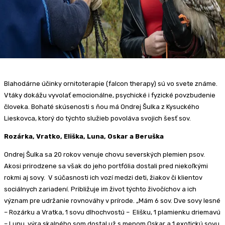
Blahodárne účinky ornitoterapie (falcon therapy) sú vo svete známe.
Vtáky dokážu vyvolať emocionálne, psychické i fyzické povzbudenie
človeka. Bohaté skúsenosti s ňou má Ondrej Šulka z Kysuckého
Lieskovca, ktorý do týchto služieb povoláva svojich šesť sov.
Rozárka, Vratko, Eliška, Luna, Oskar a Beruška
Ondrej Šulka sa 20 rokov venuje chovu severských plemien psov.
Akosi prirodzene sa však do jeho portfólia dostali pred niekoľkými
rokmi aj sovy. V súčasnosti ich vozí medzi deti, žiakov či klientov
sociálnych zariadení. Približuje im život týchto živočíchov a ich
význam pre udržanie rovnováhy v prírode. „Mám 6 sov. Dve sovy lesné
– Rozárku a Vratka, 1 sovu dlhochvostú – Elišku, 1 plamienku driemavú
– Lunu, výra skalného som dostal už s menom Oskar a 1 exotickú sovu