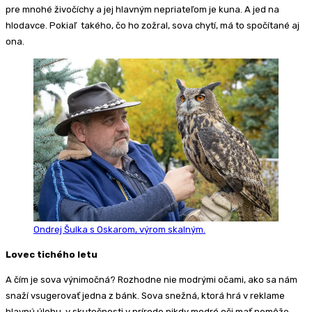
pre mnohé živočíchy a jej hlavným nepriateľom je kuna. A jed na
hlodavce. Pokiaľ takého, čo ho zožral, sova chytí, má to spočítané aj
ona.
Ondrej Šulka s Oskarom, výrom skalným.
Lovec tichého letu
A čím je sova výnimočná? Rozhodne nie modrými očami, ako sa nám
snaží vsugerovať jedna z bánk. Sova snežná, ktorá hrá v reklame
hlavnú úlohu, v skutočnosti v prírode nikdy modré oči mať nemôže.