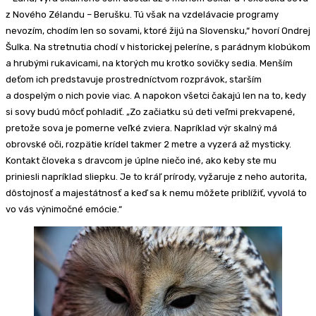
z Nového Zélandu – Berušku. Tú však na vzdelávacie programy
nevozím, chodím len so sovami, ktoré žijú na Slovensku,“ hovorí Ondrej
Šulka. Na stretnutia chodí v historickej peleríne, s parádnym klobúkom
a hrubými rukavicami, na ktorých mu krotko sovičky sedia. Menším
deťom ich predstavuje prostredníctvom rozprávok, starším
a dospelým o nich povie viac. A napokon všetci čakajú len na to, kedy
si sovy budú môcť pohladiť. „Zo začiatku sú deti veľmi prekvapené,
pretože sova je pomerne veľké zviera. Napríklad výr skalný má
obrovské oči, rozpätie krídel takmer 2 metre a vyzerá až mysticky.
Kontakt človeka s dravcom je úplne niečo iné, ako keby ste mu
priniesli napríklad sliepku. Je to kráľ prírody, vyžaruje z neho autorita,
dôstojnosť a majestátnosť a keď sa k nemu môžete priblížiť, vyvolá to
vo vás výnimočné emócie.“