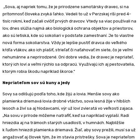
„Sova, aj napriek tomu, že je prirodzene samotársky dravec, si na
prítomnosť človeka zvyká ľahko. Vedeli to už v Perzskej ríši pred 4-
tisíc rokmi, keď začali cvičiť prvých dravcov. Vtedy sa viac používali na
lov, dnes slúžia najmä ako biologická ochrana objektov a priestorov,
ako sú letiská, kde sú sokoliari v podstate zamestnaní. Je to vlastne
nová forma sokoliarstva. Vždy je lepšie pustiť dravca do veľkého
kŕdľa vtákov, ako ich plašiť, strieľať či naťahovať im siete, čo je veľmi
nehumánne a neprirodzené. Oni dobre vedia, že dravec je nepriateľ,
ktorý ich loví a veľmi rýchlo sa odpracú. Využívajú ich aj pestovatelia,
ktorým robia škodu napríklad škorce.“
Nepriateľom sov sú kuny a jedy
Sovy sa odlišujú podľa toho, kde žijú a lovia. Menšie sovy ako
plamienka driemavá lovia drobné vtáctvo, sova lesná žije v hlbších
lesoch a živí sa aj hlodavcami, výr už loví zvieratá vo veľkosti zajaca.
„Na sovu v prírode môžeme natrafiť, keď sa napríklad vyplaší. Radi
hniezdia aj na trámoch starých usadlostí, v humnách. Najbližšie
k ľuďom hniezdi plamienka driemavá. Žiaľ, aby sovy prežili, musí sa už
angažovať aj človek tým, že im stavia prístrešky. Sova je nepriateľom