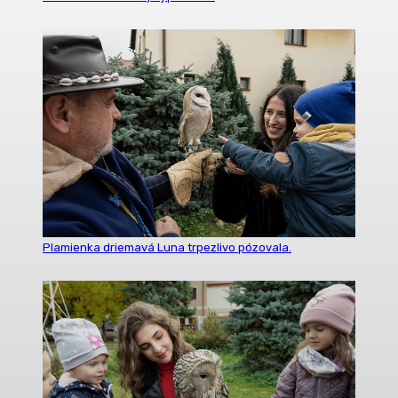
Plamienka driemavá Luna trpezlivo pózovala.