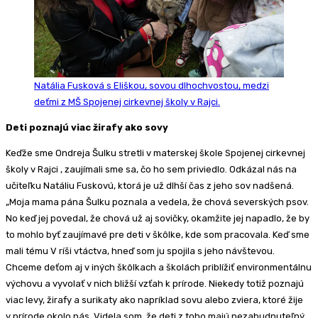
Natália Fusková s Eliškou, sovou dlhochvostou, medzi
deťmi z MŠ Spojenej cirkevnej školy v Rajci.
Deti poznajú viac žirafy ako sovy
Keďže sme Ondreja Šulku stretli v materskej škole Spojenej cirkevnej
školy v Rajci , zaujímali sme sa, čo ho sem priviedlo. Odkázal nás na
učiteľku Natáliu Fuskovú, ktorá je už dlhší čas z jeho sov nadšená.
„Moja mama pána Šulku poznala a vedela, že chová severských psov.
No keď jej povedal, že chová už aj sovičky, okamžite jej napadlo, že by
to mohlo byť zaujímavé pre deti v škôlke, kde som pracovala. Keď sme
mali tému V ríši vtáctva, hneď som ju spojila s jeho návštevou.
Chceme deťom aj v iných škôlkach a školách priblížiť environmentálnu
výchovu a vyvolať v nich bližší vzťah k prírode. Niekedy totiž poznajú
viac levy, žirafy a surikaty ako napríklad sovu alebo zviera, ktoré žije
v prírode okolo nás. Videla som, že deti z toho majú nezabudnuteľný