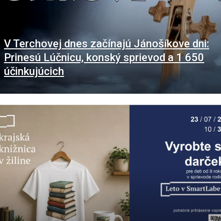
V Terchovej dnes začínajú Jánošíkove dni:
Prinesú Lúčnicu, konský sprievod a 1 650
účinkujúcich