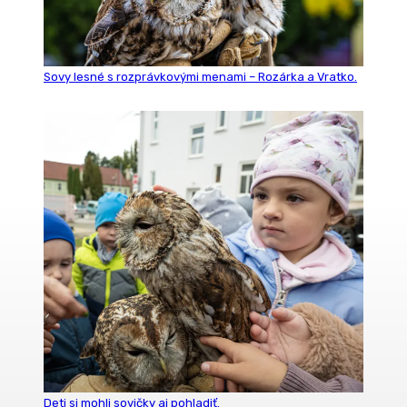
Sovy lesné s rozprávkovými menami – Rozárka a Vratko.
Deti si mohli sovičky aj pohladiť.