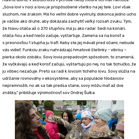
„Sova loví v noci a lovu je prispôsobené všetko na jej tele. Loví však
sluchom, nie zrakom. Má ho veľmi dobre vyvinutý, dokonca jedno ucho
je väčšie ako druhé, aby dokázala zachytiť veľký rozsah zvuku. Tým,
že hlavu otáča až o 270 stupňov, má ju ako radar. Sedí na konári,
otáča ňou a keď niečo začuje, vyštartuje. Zameria sa na korisť a
s presnosťou 1 stupňa ju trafí. Keby ste jej mávali pred očami, nebude
vás vidieť. Funkciu zraku nahrádzajú hmatové štetinky – vibrisy –
pierka okolo zobáku. Sovy lovia prepadovým spôsobom, to znamená,
že vyčkávajú a keď korisť začujú, vyštartujú po nej, no tak tichučko, že
ju vôbec nezačuje. Preto sa radí k lovcom tichého lovu. Sovy slúžia na
udržanie rovnováhy v ekosystéme, aby sa populácie hlodavcov
nepremnožili, no ak sa tak predsa stane, sovy môžu mať až dve
znášky,“ približuje výnimočnosť sov Ondrej Šulka.