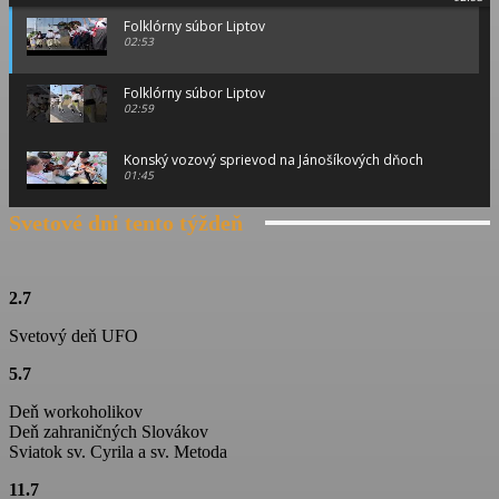
Folklórny súbor Liptov
02:53
Folklórny súbor Liptov
02:59
Konský vozový sprievod na Jánošíkových dňoch
01:45
Svetové dni tento týždeň
Konský vozový sprievod na Jánošíkových dňoch
00:46
Konský vozový sprievod na Jánošíkových dňoch
2.7
01:15
Svetový deň UFO
Ťažká muzika z Terchovej
5.7
02:11
Deň workoholikov
Jánošíkove dni
Deň zahraničných Slovákov
01:06
Sviatok sv. Cyrila a sv. Metoda
11.7
Folklórny súbor Blanciar