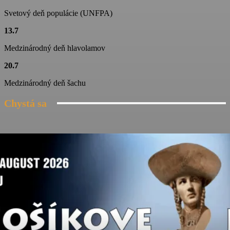
03:19
Svetový deň populácie (UNFPA)
Folklórny súbor Blanciar
13.7
02:20
Medzinárodný deň hlavolamov
Škola tanca na Jánošíkových dňoch
20.7
03:04
Medzinárodný deň šachu
Chystá sa