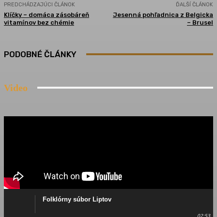
PREDCHÁDZAJÚCI ČLÁNOK
ĎALŠÍ ČLÁNOK
Klíčky – domáca zásobáreň
Jesenná pohľadnica z Belgicka
vitamínov bez chémie
– Brusel
PODOBNÉ ČLÁNKY
Video
Folklórny súbor Liptov
02:53