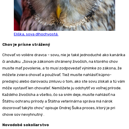
Eliška, sova dlhochvostá.
Chov je prísne strážený
Chovať vo voliére dravca – sovu, nie je také jednoduché ako kanárika
či andulku. „Sova je zákonom chránený živočích, na ktorého chov
musíte mať povolenie, a to musí zodpovedať výnimke zo zákona, že
môžete zviera chovať a používať. Tiež musíte nahlásiť kúpno-
predajnú alebo darovaciu zmluvu o tom, ako ste sovu získali a tú vám
môže vystaviť len chovateľ. Nemôžete ju odchytiť vo voľnej prírode.
Každého živočícha a všetko, čo sa sním deje, musíte nahlásiť na
Štátnu ochranu prírody a Štátna veterinárna správa má nárok
dozorovať takýto chov,“ opisuje Ondrej Šulka proces, ktorý je pri
chove sov nevyhnutný .
Novodobé sokoliarstvo