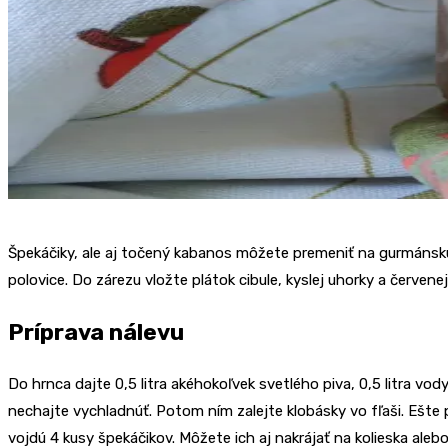
Špekáčiky, ale aj točený kabanos môžete premeniť na gurmánsku
polovice. Do zárezu vložte plátok cibule, kyslej uhorky a červen
Príprava nálevu
Do hrnca dajte 0,5 litra akéhokoľvek svetlého piva, 0,5 litra vody
nechajte vychladnúť. Potom ním zalejte klobásky vo fľaši. Eš
vojdú 4 kusy špekáčikov. Môžete ich aj nakrájať na kolieska aleb