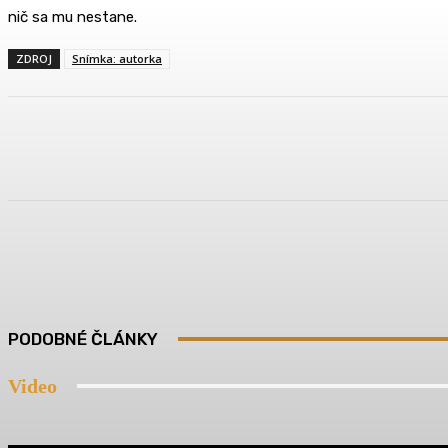
nič sa mu nestane.
ZDROJ
Snímka: autorka
Zdieľam
Facebook
Twitter
Pin
PODOBNÉ ČLÁNKY
Video