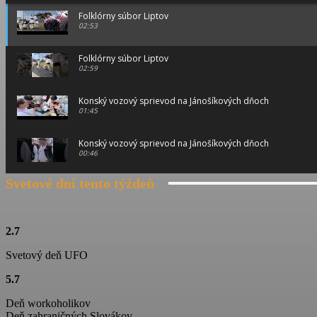
Folklórny súbor Liptov
02:53
Folklórny súbor Liptov
02:59
Konský vozový sprievod na Jánošíkových dňoch
01:45
Konský vozový sprievod na Jánošíkových dňoch
00:46
Svetové dni tento týždeň
Konský vozový sprievod na Jánošíkových dňoch
01:15
Ťažká muzika z Terchovej
2.7
02:11
Svetový deň UFO
Jánošíkove dni
5.7
01:06
Deň workoholikov
Folklórny súbor Blanciar
Deň zahraničných Slovákov