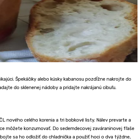
kajúci. Špekáčiky alebo kúsky kabanosu pozdĺžne nakrojte do
adajte do sklenenej nádoby a pridajte nakrájanú cibuľu.
1 ČL nového celého korenia a tri bobkové listy. Nálev prevarte a
pence môžete konzumovať. Do sedemdecovej zaváraninovej fľaše
ebojte sa ho odložiť do chladnička a použiť hoci o dva týždne,