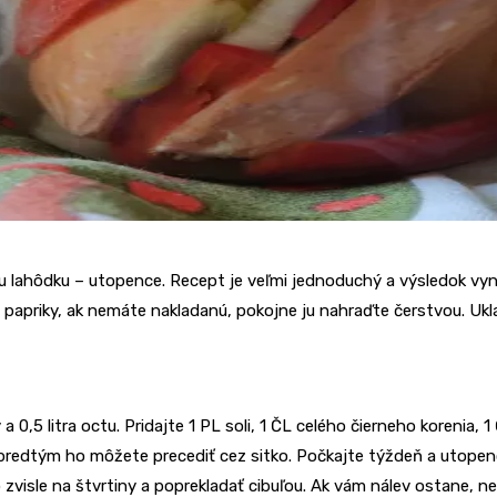
 lahôdku – utopence. Recept je veľmi jednoduchý a výsledok vyni
ej papriky, ak nemáte nakladanú, pokojne ju nahraďte čerstvou. Ukl
 a 0,5 litra octu. Pridajte 1 PL soli, 1 ČL celého čierneho korenia, 
te predtým ho môžete precediť cez sitko. Počkajte týždeň a uto
o zvisle na štvrtiny a poprekladať cibuľou. Ak vám nálev ostane, n