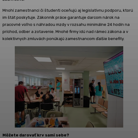
Mnohí zamestnanci či študenti oceňujú aj legislatívnu podporu, ktorú
im štát poskytuje. Zákonník práce garantuje darcom nárok na
pracovné voľno s náhradou mzdy v rozsahu minimálne 24 hodín na
príchod, odber a zotavenie. Mnohé firmy idú nad rámec zákona a v
kolektívnych zmluvách ponúkajú zamestnancom ďalšie benefity.
Môžete darovať krv sami sebe?