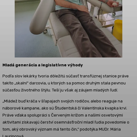
Mladá generácia a legislatívne výhody
Podľa slov lekárky tvoria dôležitú súčasť transfúznej stanice práve
takíto „skalní“ darcovia, u ktorých sa pomoc druhým stala pevnou
súčasťou životného štýlu. Teší ju však aj záujem mladých ľudí.
„Mládež buď kráča v šľapajach svojich rodičov, alebo reaguje na
náborové kampane, ako sú Študentská či Valentínska kvapka krvi.
Práve vďaka spolupráci s Červeným krížom a našimi osvetovými
aktivitami získavajú čerství osemnásťroční mladí ľudia povedomie o
tom, aký obrovský význam má tento čin,“ podotýka MUDr. Mária
Laurincová.