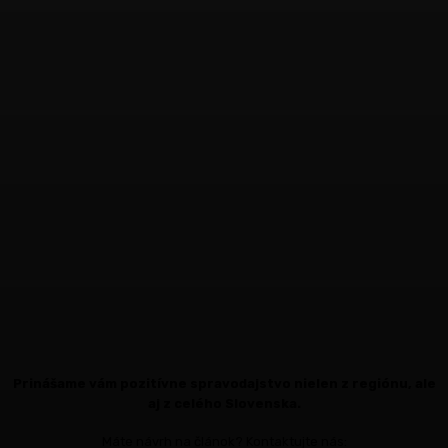
Prinášame vám pozitívne spravodajstvo nielen z regiónu, ale
aj z celého Slovenska.
Máte návrh na článok? Kontaktujte nás: