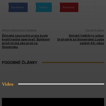
Facebook
Twitter
Pinterest
PREDCHÁDZAJÚCI ČLÁNOK
ĎALŠÍ ČLÁNOK
Žilinská neurochirurgia bude
Detský folklórny súbor
kvalitnejšie operovať: Špičkový
Dratvárik zo Slovenskej Ľupče
prístroj má ako prvá na
oslávil 40 rokov
Slovensku
PODOBNÉ ČLÁNKY
Video