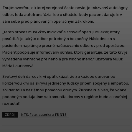
Zaujímavosťou, o ktorej verejnosť často nevie, je takzvaný autológny
odber, teda autotransfúzia. Ide o situáciu, kedy pacient daruje krv
sám sebe pred plánovaným operačným zákrokom.
„Tento proces musí vždy iniciovať a schváliť operujúci lekár, ktorý
posúdi, či je takýto odber potrebný a bezpečný. Následne sa s
pacientom naplánuje presné načasovanie odberov pred operáciou.
Pacient podpisuje informovaný súhlas, ktorý garantuje, že táto krv je
vyhradená výhradne pre neho a pre nikoho iného,“ uzatvára MUDr.
Mária Laurincová.
Svetový deň darcov krvi opäť ukázal, že za každou darovanou
konzervou krvi sa skrýva jedinečný ľudský príbeh spojený s empatiou,
solidaritou a nezištnou pomocou druhým. Žilinská NTS verí, že vďaka
podobným podujatiam sa komunita darcov v regióne bude aj naďalej
rozrastať.
ZDROJ
NTS, Foto: autorka a FB NTS