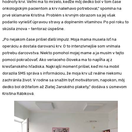
hodnoty krvi. Veľmi ma to mrzelo, keďže môj dedko bol v tom čase
onkologickým pacientom a krv naliehavo potreboval,“ spomína na
prvé sklamanie Kristína. Problém s krvným obrazom sa jej však
podarilo vyriešiť úpravou stravy a doplnením vitamínov. Po pol roku to
skúsila znova – tentoraz úspešne.
„Po nejakom čase prišiel ďalší impulz. Moja mama musela ísť na
operáciu a dostala darovanú krv. O to intenzívnejšie som vnímala
potrebu darcovstva. Niekto pomohol mojej mame a ja musím v tejto
pomoci pokračovať. Ako veriaceho človeka ma to napĺňa aj z
kresťanského hľadiska. Najkrajší moment prišiel, keď mi na mobil
dorazila SMS správa s informáciou, že moja krv už reálne niekomu
zachránila život. V rodine sa snažím byť motivátorom, napokon, môj
dedko bol držiteľom až Zlatej Janského plakety,“ dodáva s úsmevom
Kristína Rábiková.