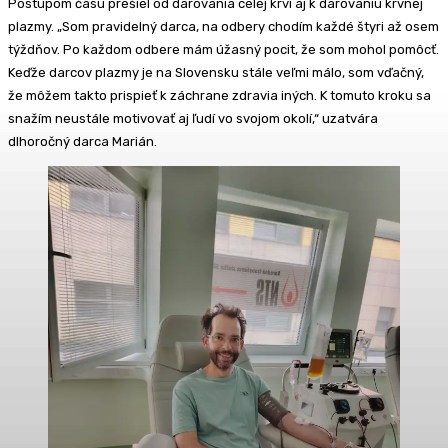
Postupom času prešiel od darovania celej krvi aj k darovaniu krvnej
plazmy. „Som pravidelný darca, na odbery chodím každé štyri až osem
týždňov. Po každom odbere mám úžasný pocit, že som mohol pomôcť.
Keďže darcov plazmy je na Slovensku stále veľmi málo, som vďačný,
že môžem takto prispieť k záchrane zdravia iných. K tomuto kroku sa
snažím neustále motivovať aj ľudí vo svojom okolí,“ uzatvára
dlhoročný darca Marián.