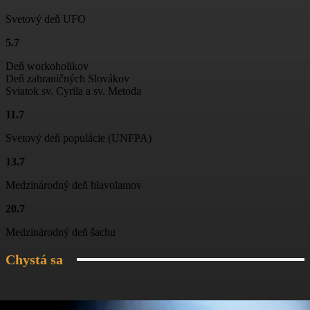
01:15
Svetový deň UFO
Ťažká muzika z Terchovej
5.7
02:11
Deň workoholikov
Jánošíkove dni
Deň zahraničných Slovákov
01:06
Sviatok sv. Cyrila a sv. Metoda
11.7
Folklórny súbor Blanciar
03:19
Svetový deň populácie (UNFPA)
Folklórny súbor Blanciar
13.7
02:20
Medzinárodný deň hlavolamov
Škola tanca na Jánošíkových dňoch
20.7
03:04
Medzinárodný deň šachu
Chystá sa