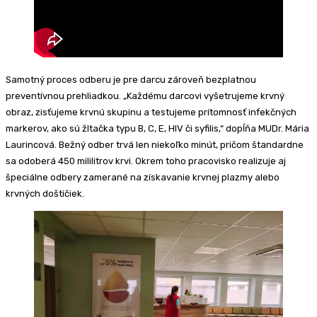
Samotný proces odberu je pre darcu zároveň bezplatnou
preventívnou prehliadkou. „Každému darcovi vyšetrujeme krvný
obraz, zisťujeme krvnú skupinu a testujeme prítomnosť infekčných
markerov, ako sú žltačka typu B, C, E, HIV či syfilis,“ dopĺňa MUDr. Mária
Laurincová. Bežný odber trvá len niekoľko minút, pričom štandardne
sa odoberá 450 mililitrov krvi. Okrem toho pracovisko realizuje aj
špeciálne odbery zamerané na získavanie krvnej plazmy alebo
krvných doštičiek.