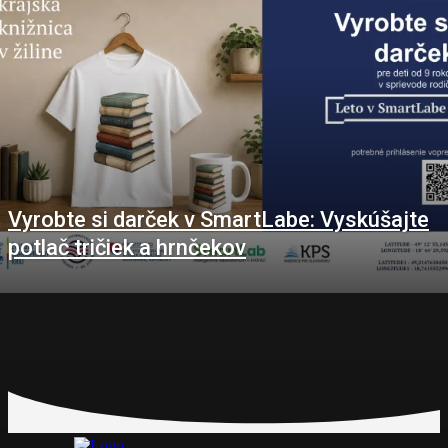
Vyrobte si darček v SmartLabe: Vyskúšajte
potlač tričiek a hrnčekov