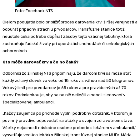
Foto: Facebook NTS
Cieľom podujatia bolo priblížiť proces darovania krvi širšej verejnosti a
odbúrať prípadný strach u prvodarcov. Transfúzne stanice totiž
neustále čelia potrebe dopĺňať zásoby tejto vzácnej tekutiny, ktorá
zachraňuje ľudské životy pri operáciách, nehodách či onkologických
ochoreniach.
Kto môže darovať krv a čo ho čaká?
Odborníci zo žilinskej NTS pripomínajú, že darcom krvi sa môže stať
každý zdravý človek vo veku od 18 rokov s váhou nad 50 kilogramov.
Vekový limit pre prvodarcov je 65 rokov a pre pravidelných až 70
rokov. Podmienkou je, aby sa na nič neliečili a neboli sledovaní v
špecializovanej ambulancii.
„Každý záujemca po príchode vyplní podrobný dotazník, v ktorom je
povinný pravdivo odpovedať na otázky o svojom zdravotnom stave.
Všetky nejasnosti následne osobne preberie s lekárom v ambulancii,“
vysvetľuje vedúca lekárka žilinskej transfúznej stanice MUDr. Mária