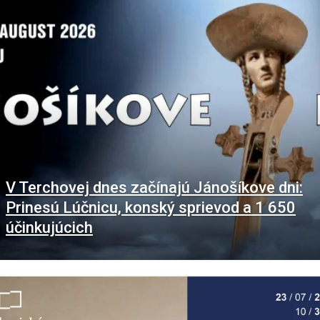
V Terchovej dnes začínajú Jánošíkove dni:
Prinesú Lúčnicu, konský sprievod a 1 650
účinkujúcich