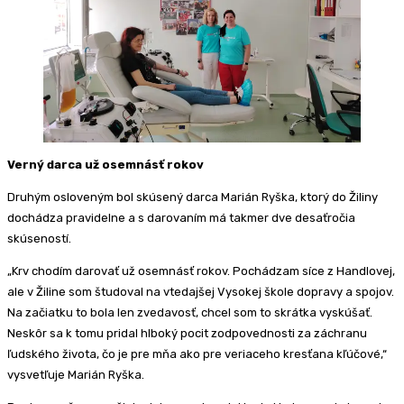
Verný darca už osemnásť rokov
Druhým osloveným bol skúsený darca Marián Ryška, ktorý do Žiliny
dochádza pravidelne a s darovaním má takmer dve desaťročia
skúseností.
„Krv chodím darovať už osemnásť rokov. Pochádzam síce z Handlovej,
ale v Žiline som študoval na vtedajšej Vysokej škole dopravy a spojov.
Na začiatku to bola len zvedavosť, chcel som to skrátka vyskúšať.
Neskôr sa k tomu pridal hlboký pocit zodpovednosti za záchranu
ľudského života, čo je pre mňa ako pre veriaceho kresťana kľúčové,“
vysvetľuje Marián Ryška.