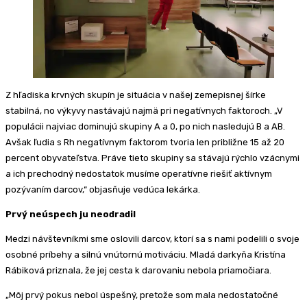
Z hľadiska krvných skupín je situácia v našej zemepisnej šírke
stabilná, no výkyvy nastávajú najmä pri negatívnych faktoroch. „V
populácii najviac dominujú skupiny A a 0, po nich nasledujú B a AB.
Avšak ľudia s Rh negatívnym faktorom tvoria len približne 15 až 20
percent obyvateľstva. Práve tieto skupiny sa stávajú rýchlo vzácnymi
a ich prechodný nedostatok musíme operatívne riešiť aktívnym
pozývaním darcov,“ objasňuje vedúca lekárka.
Prvý neúspech ju neodradil
Medzi návštevníkmi sme oslovili darcov, ktorí sa s nami podelili o svoje
osobné príbehy a silnú vnútornú motiváciu. Mladá darkyňa Kristína
Rábiková priznala, že jej cesta k darovaniu nebola priamočiara.
„Môj prvý pokus nebol úspešný, pretože som mala nedostatočné