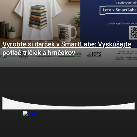
Vyrobte si darček v SmartLabe: Vyskúšajte
potlač tričiek a hrnčekov