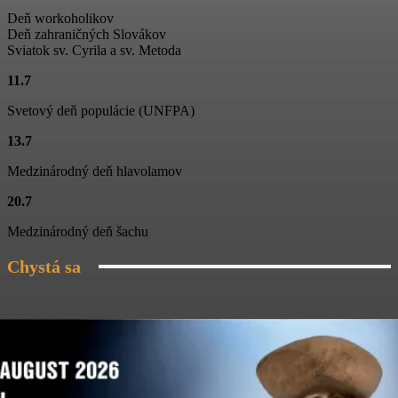
Deň workoholikov
Jánošíkove dni
Deň zahraničných Slovákov
01:06
Sviatok sv. Cyrila a sv. Metoda
11.7
Folklórny súbor Blanciar
03:19
Svetový deň populácie (UNFPA)
Folklórny súbor Blanciar
13.7
02:20
Medzinárodný deň hlavolamov
Škola tanca na Jánošíkových dňoch
20.7
03:04
Medzinárodný deň šachu
Chystá sa