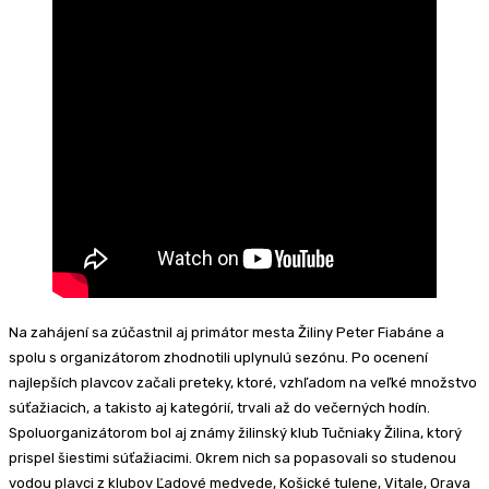
Na zahájení sa zúčastnil aj primátor mesta Žiliny Peter Fiabáne a
spolu s organizátorom zhodnotili uplynulú sezónu. Po ocenení
najlepších plavcov začali preteky, ktoré, vzhľadom na veľké množstvo
súťažiacich, a takisto aj kategórií, trvali až do večerných hodín.
Spoluorganizátorom bol aj známy žilinský klub Tučniaky Žilina, ktorý
prispel šiestimi súťažiacimi. Okrem nich sa popasovali so studenou
vodou plavci z klubov Ľadové medvede, Košické tulene, Vitale, Orava