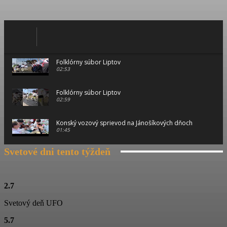
Folklórny súbor Liptov
02:53
Folklórny súbor Liptov
02:59
Konský vozový sprievod na Jánošíkových dňoch
01:45
Svetové dni tento týždeň
Konský vozový sprievod na Jánošíkových dňoch
00:46
Konský vozový sprievod na Jánošíkových dňoch
2.7
01:15
Svetový deň UFO
Ťažká muzika z Terchovej
5.7
02:11