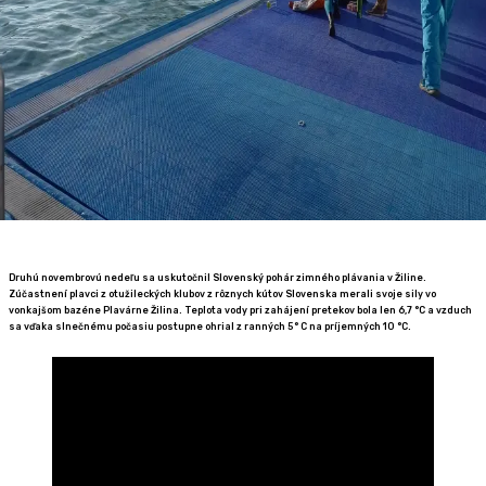
Druhú novembrovú nedeľu sa uskutočnil Slovenský pohár zimného plávania v Žiline.
Zúčastnení plavci z otužileckých klubov z rôznych kútov Slovenska merali svoje sily vo
vonkajšom bazéne Plavárne Žilina. Teplota vody pri zahájení pretekov bola len 6,7 °C a vzduch
sa vďaka slnečnému počasiu postupne ohrial z ranných 5° C na príjemných 10 °C.