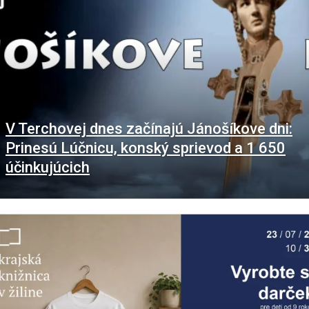
V Terchovej dnes začínajú Jánošíkove dni:
Prinesú Lúčnicu, konský sprievod a 1 650
účinkujúcich