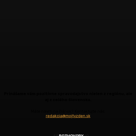
Prinášame vám pozitívne spravodajstvo nielen z regiónu, ale
aj z celého Slovenska.
Máte návrh na článok? Kontaktujte nás:
redakcia@mojtyzden.sk
SPRAVODAJSTVO
ROZHOVORY