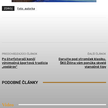
ZDROJ
Foto: autorka
Facebook
Twitter
Pinterest
WhatsApp
PREDCHÁDZAJÚCI ČLÁNOK
ĎALŠÍ ČLÁNOK
Po štvrťstoročí končí
Darujte pod stromček klasiku.
výnimočná športová tradícia
ŠKO Žilina vám ponúka skvelé
„vodárov“
vianočné tipy
PODOBNÉ ČLÁNKY
Video