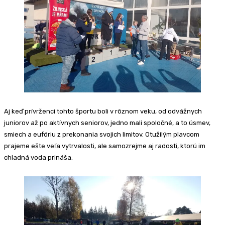
Aj keď prívrženci tohto športu boli v rôznom veku, od odvážnych
juniorov až po aktívnych seniorov, jedno mali spoločné, a to úsmev,
smiech a eufóriu z prekonania svojich limitov. Otužilým plavcom
prajeme ešte veľa vytrvalosti, ale samozrejme aj radosti, ktorú im
chladná voda prináša.