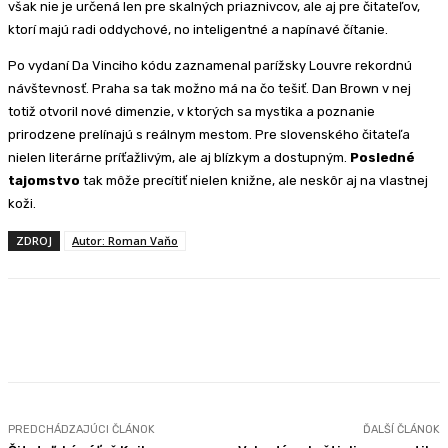
však nie je určená len pre skalných priaznivcov, ale aj pre čitateľov,
ktorí majú radi oddychové, no inteligentné a napínavé čítanie.
Po vydaní Da Vinciho kódu zaznamenal parížsky Louvre rekordnú
návštevnosť. Praha sa tak možno má na čo tešiť. Dan Brown v nej
totiž otvoril nové dimenzie, v ktorých sa mystika a poznanie
prirodzene prelínajú s reálnym mestom. Pre slovenského čitateľa
nielen literárne príťažlivým, ale aj blízkym a dostupným.
Posledné
tajomstvo
tak môže precítiť nielen knižne, ale neskôr aj na vlastnej
koži.
ZDROJ
Autor: Roman Vaňo
Facebook
Twitter
Pinterest
WhatsApp
PREDCHÁDZAJÚCI ČLÁNOK
ĎALŠÍ ČLÁNOK