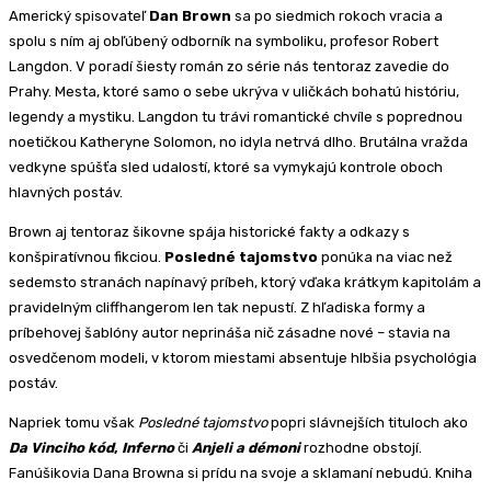
Americký spisovateľ
Dan Brown
sa po siedmich rokoch vracia a
spolu s ním aj obľúbený odborník na symboliku, profesor Robert
Langdon. V poradí šiesty román zo série nás tentoraz zavedie do
Prahy. Mesta, ktoré samo o sebe ukrýva v uličkách bohatú históriu,
legendy a mystiku. Langdon tu trávi romantické chvíle s poprednou
noetičkou Katheryne Solomon, no idyla netrvá dlho. Brutálna vražda
vedkyne spúšťa sled udalostí, ktoré sa vymykajú kontrole oboch
hlavných postáv.
Brown aj tentoraz šikovne spája historické fakty a odkazy s
konšpiratívnou fikciou.
Posledné tajomstvo
ponúka na viac než
sedemsto stranách napínavý príbeh, ktorý vďaka krátkym kapitolám a
pravidelným cliffhangerom len tak nepustí. Z hľadiska formy a
príbehovej šablóny autor neprináša nič zásadne nové – stavia na
osvedčenom modeli, v ktorom miestami absentuje hlbšia psychológia
postáv.
Napriek tomu však
Posledné tajomstvo
popri slávnejších tituloch ako
Da Vinciho kód
,
Inferno
či
Anjeli a démoni
rozhodne obstojí.
Fanúšikovia Dana Browna si prídu na svoje a sklamaní nebudú. Kniha