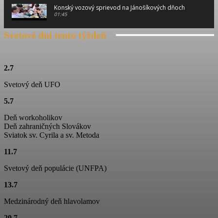
Konský vozový sprievod na Jánošíkových dňoch
01:45
Svetové dni tento týždeň
Konský vozový sprievod na Jánošíkových dňoch
00:46
Konský vozový sprievod na Jánošíkových dňoch
2.7
01:15
Svetový deň UFO
Ťažká muzika z Terchovej
5.7
02:11
Deň workoholikov
Jánošíkove dni
Deň zahraničných Slovákov
01:06
Sviatok sv. Cyrila a sv. Metoda
11.7
Folklórny súbor Blanciar
03:19
Svetový deň populácie (UNFPA)
Folklórny súbor Blanciar
13.7
02:20
Medzinárodný deň hlavolamov
Škola tanca na Jánošíkových dňoch
20.7