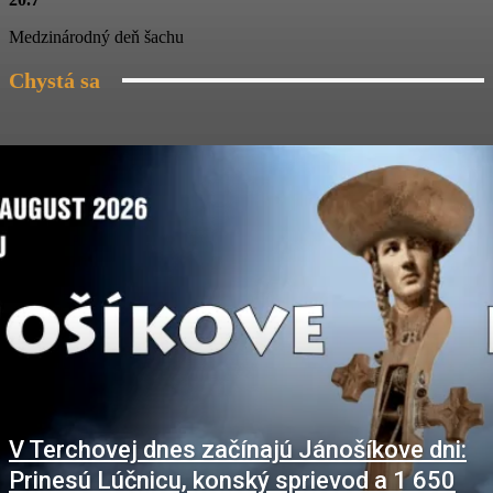
03:04
Medzinárodný deň šachu
Chystá sa
V Terchovej dnes začínajú Jánošíkove dni:
Prinesú Lúčnicu, konský sprievod a 1 650