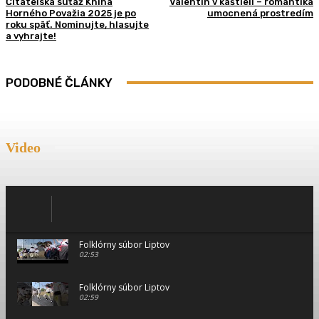
Čitateľská súťaž Kniha
Valentín v kaštieli – romantika
Horného Považia 2025 je po
umocnená prostredím
roku späť. Nominujte, hlasujte
a vyhrajte!
PODOBNÉ ČLÁNKY
Video
Folklórny súbor Liptov
02:53
Folklórny súbor Liptov
02:59