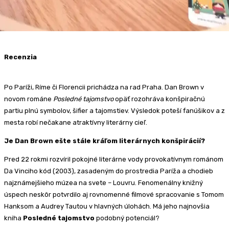
Recenzia
Po Paríži, Ríme či Florencii prichádza na rad Praha. Dan Brown v
novom románe
Posledné tajomstvo
opäť rozohráva konšpiračnú
partiu plnú symbolov, šifier a tajomstiev. Výsledok poteší fanúšikov a z
mesta robí nečakane atraktívny literárny cieľ.
Je Dan Brown ešte stále kráľom literárnych konšpirácií?
Pred 22 rokmi rozvíril pokojné literárne vody provokatívnym románom
Da Vinciho kód (2003), zasadeným do prostredia Paríža a chodieb
najznámejšieho múzea na svete – Louvru. Fenomenálny knižný
úspech neskôr potvrdilo aj rovnomenné filmové spracovanie s Tomom
Hanksom a Audrey Tautou v hlavných úlohách. Má jeho najnovšia
kniha
Posledné tajomstvo
podobný potenciál?