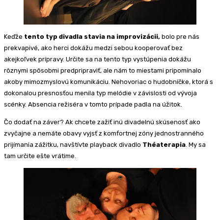
Keďže
tento typ divadla stavia na improvizácii,
bolo pre nás
prekvapivé, ako herci dokážu medzi sebou kooperovať bez
akejkoľvek prípravy. Určite sa na tento typ vystúpenia dokážu
rôznymi spôsobmi predpripraviť, ale nám to miestami pripomínalo
akoby mimozmyslovú komunikáciu. Nehovoriac o hudobníčke, ktorá s
dokonalou presnosťou menila typ melódie v závislosti od vývoja
scénky. Absencia režiséra v tomto prípade padla na úžitok.
Čo dodať na záver? Ak chcete zažiť inú divadelnú skúsenosť ako
zvyčajne a nemáte obavy vyjsť z komfortnej zóny jednostranného
prijímania zážitku, navštívte playback divadlo
Théaterapia
. My sa
tam určite ešte vrátime.