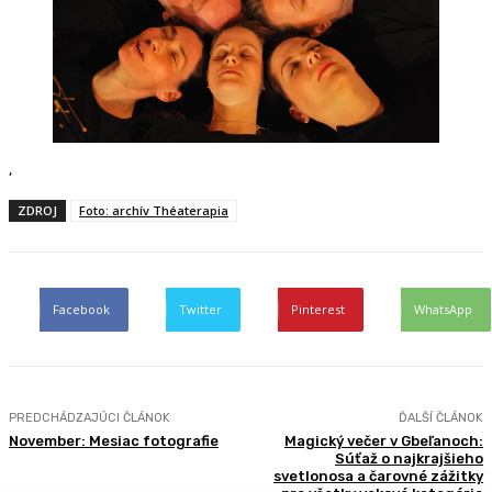
,
ZDROJ
Foto: archív Théaterapia
Facebook
Twitter
Pinterest
WhatsApp
PREDCHÁDZAJÚCI ČLÁNOK
ĎALŠÍ ČLÁNOK
November: Mesiac fotografie
Magický večer v Gbeľanoch:
Súťaž o najkrajšieho
svetlonosa a čarovné zážitky