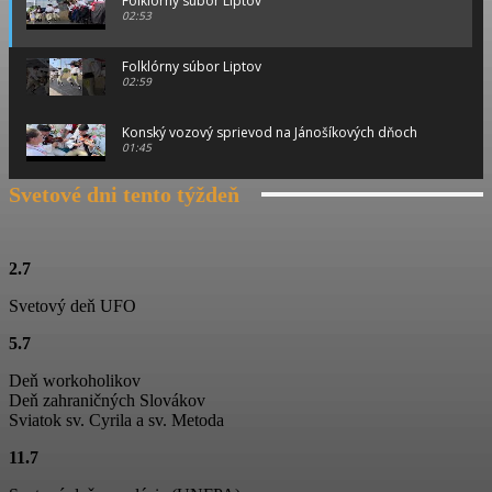
Folklórny súbor Liptov
02:53
Folklórny súbor Liptov
02:59
Konský vozový sprievod na Jánošíkových dňoch
01:45
Svetové dni tento týždeň
Konský vozový sprievod na Jánošíkových dňoch
00:46
Konský vozový sprievod na Jánošíkových dňoch
2.7
01:15
Svetový deň UFO
Ťažká muzika z Terchovej
5.7
02:11
Deň workoholikov
Jánošíkove dni
Deň zahraničných Slovákov
01:06
Sviatok sv. Cyrila a sv. Metoda
11.7
Folklórny súbor Blanciar
03:19