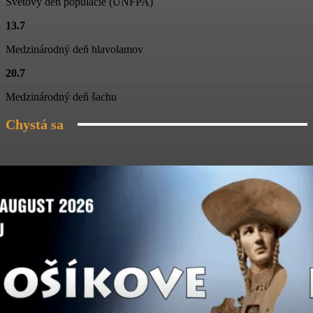
Svetový deň populácie (UNFPA)
Folklórny súbor Blanciar
13.7
02:20
Medzinárodný deň hlavolamov
Škola tanca na Jánošíkových dňoch
20.7
03:04
Medzinárodný deň šachu
Chystá sa