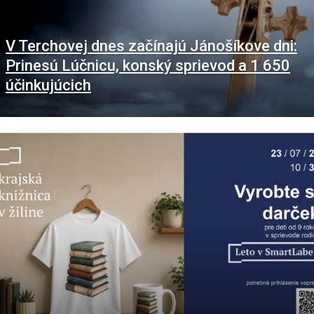
V Terchovej dnes začínajú Jánošíkove dni:
Prinesú Lúčnicu, konský sprievod a 1 650
účinkujúcich