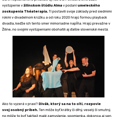
vystúpenie v
žilinskom štúdiu Alma
v podaní
umeleckého
zoskupenia Théaterapia.
Tí postavili svoje základy pred siedmimi
rokmi v divadelnom krúžku a od roku 2020 hrajú formou playback
divadla, keďže ich tento smer mimoriadne napĺňa. Hrajú prevažne v
Žiline, no svojimi vystúpeniami obohatili aj ďalšie slovenské mestá.
Ako to vyzerá v praxi?
Divák, ktorý sa na to cíti, rozpovie
svoj osobný príbeh.
Ten môže byť krátky či dlhý, veselý či smutný,
no môže to byť taktiež malé zamyslenie, spomienka, dokonca aj sen.