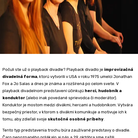
Počuli ste už o playback divadle? Playback divadlo je
improvizačná
divadelná forma
, ktorú vytvorili v USA v roku 1975 umelci Jonathan
Fox a Jo Salas a dnes je známa a rozšírená po celom svete. V
playback divadelnom predstavení účinkujú
herci, hudobník a
konduktor
(alebo inak povedané sprievodca či moderátor).
Konduktor je mostom medzi divákmi, hercami a hudobníkom. Vytvára
bezpečný priestor, v ktorom s divákmi komunikuje a motivuje ich k
tomu, aby zdieľali svoje
skutočné osobné príbehy
.
Tento typ predstavenia trochu búra zaužívané predstavy o divadle.
Čaro nepoznaného prilákalo aj nás a 29. októbra sme zažili