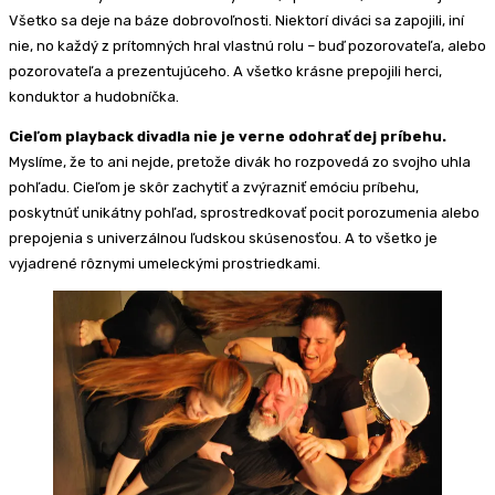
Všetko sa deje na báze dobrovoľnosti. Niektorí diváci sa zapojili, iní
nie, no každý z prítomných hral vlastnú rolu – buď pozorovateľa, alebo
pozorovateľa a prezentujúceho. A všetko krásne prepojili herci,
konduktor a hudobníčka.
Cieľom playback divadla nie je verne odohrať dej príbehu.
Myslíme, že to ani nejde, pretože divák ho rozpovedá zo svojho uhla
pohľadu. Cieľom je skôr zachytiť a zvýrazniť emóciu príbehu,
poskytnúť unikátny pohľad, sprostredkovať pocit porozumenia alebo
prepojenia s univerzálnou ľudskou skúsenosťou. A to všetko je
vyjadrené rôznymi umeleckými prostriedkami.