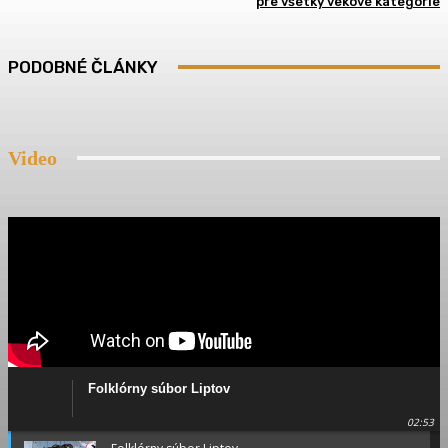
pre všetky vekové kategórie
PODOBNÉ ČLÁNKY
Video
Folklórny súbor Liptov
02:53