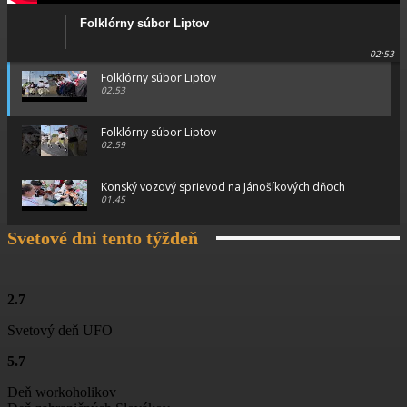
Folklórny súbor Liptov
02:53
Folklórny súbor Liptov
02:53
Folklórny súbor Liptov
02:59
Konský vozový sprievod na Jánošíkových dňoch
01:45
Svetové dni tento týždeň
Konský vozový sprievod na Jánošíkových dňoch
00:46
Konský vozový sprievod na Jánošíkových dňoch
2.7
01:15
Svetový deň UFO
Ťažká muzika z Terchovej
5.7
02:11
Deň workoholikov
Jánošíkove dni