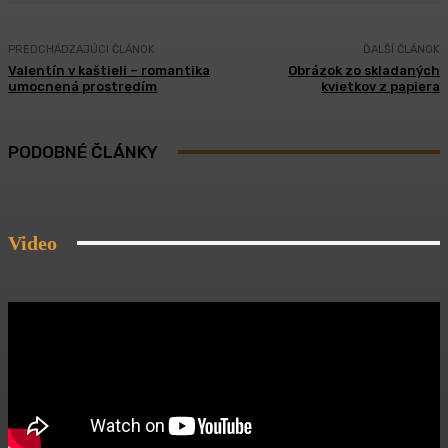
PREDCHÁDZAJÚCI ČLÁNOK
ĎALŠÍ ČLÁNOK
Valentín v kaštieli – romantika
Obrázok zo skladaných
umocnená prostredím
kvietkov z papiera
PODOBNÉ ČLÁNKY
Video