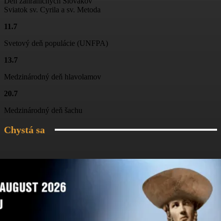
Deň zahraničných Slovákov
01:06
Sviatok sv. Cyrila a sv. Metoda
11.7
Folklórny súbor Blanciar
03:19
Svetový deň populácie (UNFPA)
Folklórny súbor Blanciar
13.7
02:20
Medzinárodný deň hlavolamov
Škola tanca na Jánošíkových dňoch
20.7
03:04
Medzinárodný deň šachu
Chystá sa