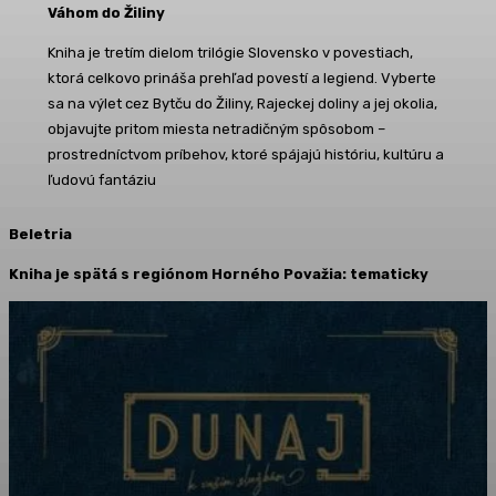
Váhom do Žiliny
Kniha je tretím dielom trilógie Slovensko v povestiach,
ktorá celkovo prináša prehľad povestí a legiend. Vyberte
sa na výlet cez Bytču do Žiliny, Rajeckej doliny a jej okolia,
objavujte pritom miesta netradičným spôsobom –
prostredníctvom príbehov, ktoré spájajú históriu, kultúru a
ľudovú fantáziu
Beletria
Kniha je spätá s regiónom Horného Považia: tematicky