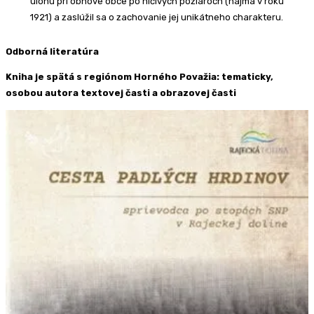
úlohu pri obnove obce po ničivých požiaroch (najmä v roku
1921) a zaslúžil sa o zachovanie jej unikátneho charakteru.
Odborná literatúra
Kniha je spätá s regiónom Horného Považia: tematicky,
osobou autora textovej časti a obrazovej časti