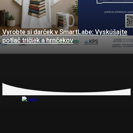
Vyrobte si darček v SmartLabe: Vyskúšajte
potlač tričiek a hrnčekov