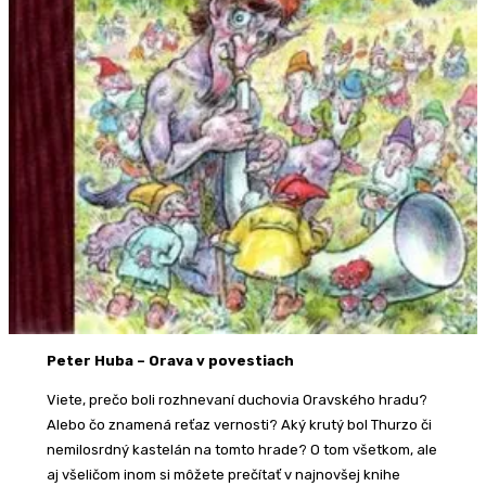
Peter Huba – Orava v povestiach
Viete, prečo boli rozhnevaní duchovia Oravského hradu?
Alebo čo znamená reťaz vernosti? Aký krutý bol Thurzo či
nemilosrdný kastelán na tomto hrade? O tom všetkom, ale
aj všeličom inom si môžete prečítať v najnovšej knihe