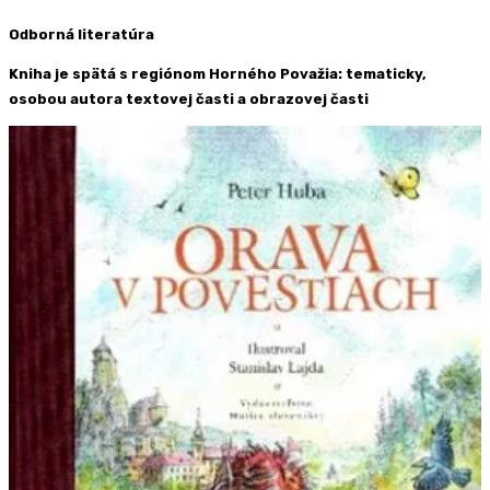
Odborná literatúra
Kniha je spätá s regiónom Horného Považia: tematicky,
osobou autora textovej časti a obrazovej časti