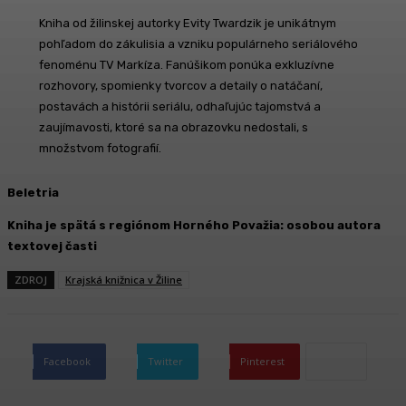
Kniha od žilinskej autorky Evity Twardzik je unikátnym
pohľadom do zákulisia a vzniku populárneho seriálového
fenoménu TV Markíza. Fanúšikom ponúka exkluzívne
rozhovory, spomienky tvorcov a detaily o natáčaní,
postavách a histórii seriálu, odhaľujúc tajomstvá a
zaujímavosti, ktoré sa na obrazovku nedostali, s
množstvom fotografií.
Beletria
Kniha je spätá s regiónom Horného Považia: osobou autora
textovej časti
ZDROJ
Krajská knižnica v Žiline
Facebook
Twitter
Pinterest