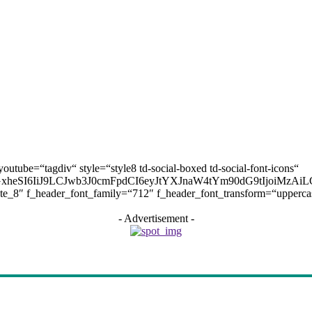
youtube=“tagdiv“ style=“style8 td-social-boxed td-social-font-icons“
cGxheSI6IiJ9LCJwb3J0cmFpdCI6eyJtYXJnaW4tYm90dG9tIjoiMz
ate_8″ f_header_font_family=“712″ f_header_font_transform=“upperc
- Advertisement -