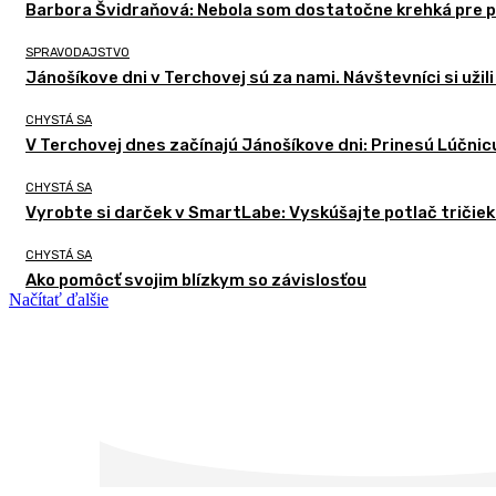
Barbora Švidraňová: Nebola som dostatočne krehká pre po
SPRAVODAJSTVO
Jánošíkove dni v Terchovej sú za nami. Návštevníci si užil
CHYSTÁ SA
V Terchovej dnes začínajú Jánošíkove dni: Prinesú Lúčnicu
CHYSTÁ SA
Vyrobte si darček v SmartLabe: Vyskúšajte potlač tričiek
CHYSTÁ SA
Ako pomôcť svojim blízkym so závislosťou
Načítať ďalšie