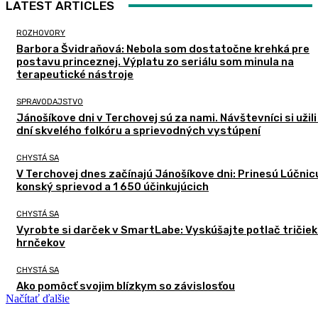
LATEST ARTICLES
ROZHOVORY
Barbora Švidraňová: Nebola som dostatočne krehká pre
postavu princeznej. Výplatu zo seriálu som minula na
terapeutické nástroje
SPRAVODAJSTVO
Jánošíkove dni v Terchovej sú za nami. Návštevníci si užili
dní skvelého folkóru a sprievodných vystúpení
CHYSTÁ SA
V Terchovej dnes začínajú Jánošíkove dni: Prinesú Lúčnic
konský sprievod a 1 650 účinkujúcich
CHYSTÁ SA
Vyrobte si darček v SmartLabe: Vyskúšajte potlač tričiek
hrnčekov
CHYSTÁ SA
Ako pomôcť svojim blízkym so závislosťou
Načítať ďalšie