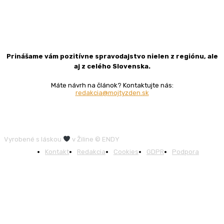
Prinášame vám pozitívne spravodajstvo nielen z regiónu, ale
aj z celého Slovenska.
Máte návrh na článok? Kontaktujte nás:
redakcia@mojtyzden.sk
Vyrobené s láskou
v Žiline © ENDY
Kontakt
Redakcia
Cookies
GDPR
Podpora