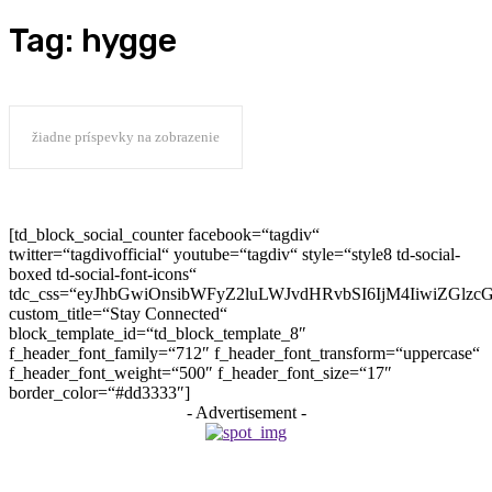
Tag:
hygge
žiadne príspevky na zobrazenie
[td_block_social_counter facebook=“tagdiv“
twitter=“tagdivofficial“ youtube=“tagdiv“ style=“style8 td-social-
boxed td-social-font-icons“
tdc_css=“eyJhbGwiOnsibWFyZ2luLWJvdHRvbSI6IjM4IiwiZGlz
custom_title=“Stay Connected“
block_template_id=“td_block_template_8″
f_header_font_family=“712″ f_header_font_transform=“uppercase“
f_header_font_weight=“500″ f_header_font_size=“17″
border_color=“#dd3333″]
- Advertisement -