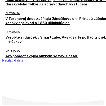
Jánošíkove dni v Terchovej sú za nami. Návštevníci si užili
dní skvelého folkóru a sprievodných vystúpení
CHYSTÁ SA
V Terchovej dnes začínajú Jánošíkove dni: Prinesú Lúčnic
konský sprievod a 1 650 účinkujúcich
CHYSTÁ SA
Vyrobte si darček v SmartLabe: Vyskúšajte potlač tričiek
hrnčekov
CHYSTÁ SA
Ako pomôcť svojim blízkym so závislosťou
Načítať ďalšie