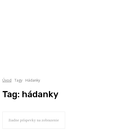
Úvod
Tagy
Hádanky
Tag:
hádanky
žiadne príspevky na zobrazenie