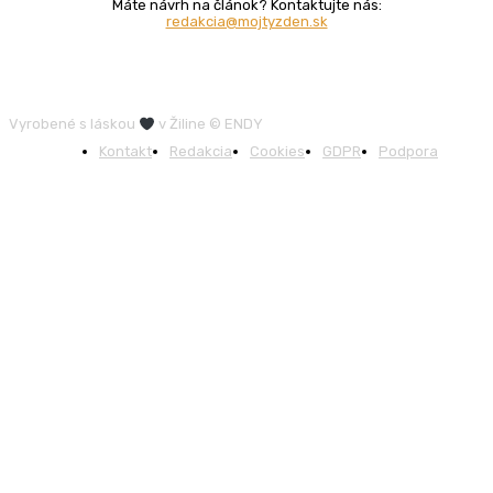
Máte návrh na článok? Kontaktujte nás:
redakcia@mojtyzden.sk
Vyrobené s láskou
v Žiline © ENDY
Kontakt
Redakcia
Cookies
GDPR
Podpora