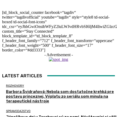
[td_block_social_counter facebook=“tagdiv“
twitter=“tagdivofficial“ youtube=“tagdiv“ style=“style8 td-social-
boxed td-social-font-icons“
tdc_css=“eyJhbGwiOnsibWFyZ2luLWJvdHRvbSI6IjM4IiwiZGlz
custom_title=“Stay Connected“
block_template_id=“td_block_template_8″
f_header_font_family=“712″ f_header_font_transform=“uppercase“
f_header_font_weight=“500″ f_header_font_size=“17″
border_color=“#dd3333″]
- Advertisement -
LATEST ARTICLES
ROZHOVORY
Barbora Švidraňová: Nebola som dostatočne krehká pre
postavu princeznej. Výplatu zo seriálu som minula na
terapeutické nástroje
SPRAVODAJSTVO