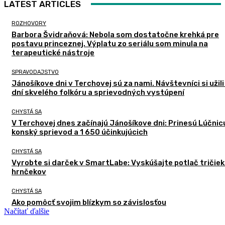
LATEST ARTICLES
ROZHOVORY
Barbora Švidraňová: Nebola som dostatočne krehká pre
postavu princeznej. Výplatu zo seriálu som minula na
terapeutické nástroje
SPRAVODAJSTVO
Jánošíkove dni v Terchovej sú za nami. Návštevníci si užili
dní skvelého folkóru a sprievodných vystúpení
CHYSTÁ SA
V Terchovej dnes začínajú Jánošíkove dni: Prinesú Lúčnic
konský sprievod a 1 650 účinkujúcich
CHYSTÁ SA
Vyrobte si darček v SmartLabe: Vyskúšajte potlač tričiek
hrnčekov
CHYSTÁ SA
Ako pomôcť svojim blízkym so závislosťou
Načítať ďalšie