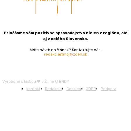
Prinášame vám pozitívne spravodajstvo nielen z regiónu, ale
aj z celého Slovenska.
Máte návrh na článok? Kontaktujte nás:
redakcia@mojtyzden.sk
Vyrobené s láskou 🖤 v Žiline © ENDY
Kontakt
Redakcia
Cookies
GDPR
Podpora