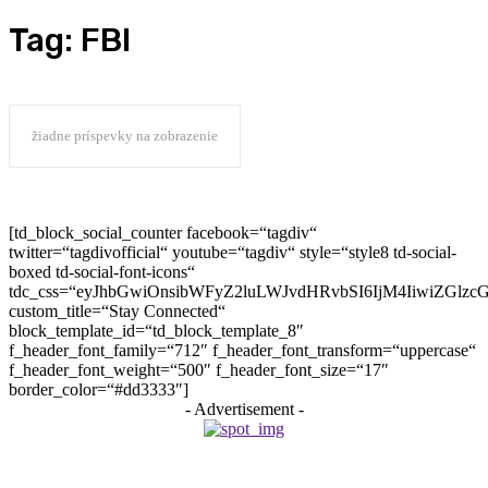
Tag:
FBI
žiadne príspevky na zobrazenie
[td_block_social_counter facebook=“tagdiv“
twitter=“tagdivofficial“ youtube=“tagdiv“ style=“style8 td-social-
boxed td-social-font-icons“
tdc_css=“eyJhbGwiOnsibWFyZ2luLWJvdHRvbSI6IjM4IiwiZGlz
custom_title=“Stay Connected“
block_template_id=“td_block_template_8″
f_header_font_family=“712″ f_header_font_transform=“uppercase“
f_header_font_weight=“500″ f_header_font_size=“17″
border_color=“#dd3333″]
- Advertisement -