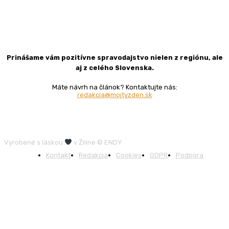
Prinášame vám pozitívne spravodajstvo nielen z regiónu, ale
aj z celého Slovenska.
Máte návrh na článok? Kontaktujte nás:
redakcia@mojtyzden.sk
Vyrobené s láskou
v Žiline © ENDY
Kontakt
Redakcia
Cookies
GDPR
Podpora