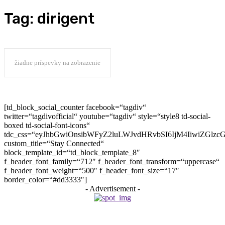
Tag:
dirigent
žiadne príspevky na zobrazenie
[td_block_social_counter facebook=“tagdiv“
twitter=“tagdivofficial“ youtube=“tagdiv“ style=“style8 td-social-
boxed td-social-font-icons“
tdc_css=“eyJhbGwiOnsibWFyZ2luLWJvdHRvbSI6IjM4IiwiZGlz
custom_title=“Stay Connected“
block_template_id=“td_block_template_8″
f_header_font_family=“712″ f_header_font_transform=“uppercase“
f_header_font_weight=“500″ f_header_font_size=“17″
border_color=“#dd3333″]
- Advertisement -