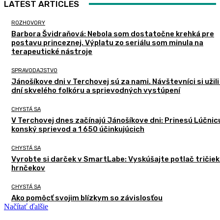
LATEST ARTICLES
ROZHOVORY
Barbora Švidraňová: Nebola som dostatočne krehká pre
postavu princeznej. Výplatu zo seriálu som minula na
terapeutické nástroje
SPRAVODAJSTVO
Jánošíkove dni v Terchovej sú za nami. Návštevníci si užili
dní skvelého folkóru a sprievodných vystúpení
CHYSTÁ SA
V Terchovej dnes začínajú Jánošíkove dni: Prinesú Lúčnic
konský sprievod a 1 650 účinkujúcich
CHYSTÁ SA
Vyrobte si darček v SmartLabe: Vyskúšajte potlač tričiek
hrnčekov
CHYSTÁ SA
Ako pomôcť svojim blízkym so závislosťou
Načítať ďalšie