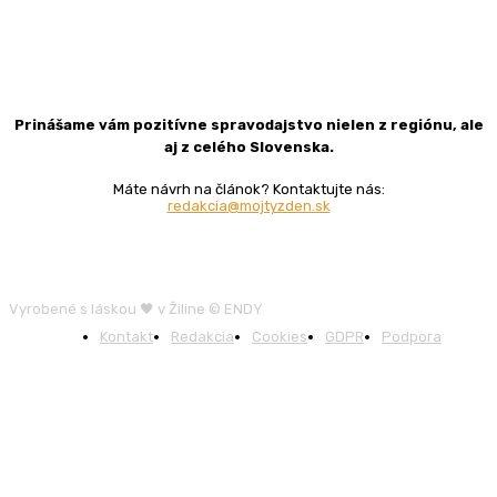
Prinášame vám pozitívne spravodajstvo nielen z regiónu, ale
aj z celého Slovenska.
Máte návrh na článok? Kontaktujte nás:
redakcia@mojtyzden.sk
Vyrobené s láskou 🖤 v Žiline © ENDY
Kontakt
Redakcia
Cookies
GDPR
Podpora