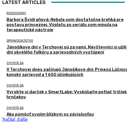
LATEST ARTICLES
ROZHOVORY
Barbora Švidraňová: Nebola som dostatočne krehká pre
postavu princeznej. Výplatu zo seriálu som minula na
terapeutické nástroje
SPRAVODAJSTVO
Jánošíkove dni v Terchovej sú za nami. Návštevníci si užili
dní skvelého folkóru a sprievodných vystúpení
CHYSTÁ SA
V Terchovej dnes začínajú Jánošíkove dni: Prinesú Lúčnic
konský sprievod a 1 650 účinkujúcich
CHYSTÁ SA
Vyrobte si darček v SmartLabe: Vyskúšajte potlač tričiek
hrnčekov
CHYSTÁ SA
Ako pomôcť svojim blízkym so závislosťou
Načítať ďalšie