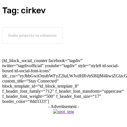
Tag:
cirkev
žiadne príspevky na zobrazenie
[td_block_social_counter facebook=“tagdiv“
twitter=“tagdivofficial“ youtube=“tagdiv“ style=“style8 td-social-
boxed td-social-font-icons“
tdc_css=“eyJhbGwiOnsibWFyZ2luLWJvdHRvbSI6IjM4IiwiZGlz
custom_title=“Stay Connected“
block_template_id=“td_block_template_8″
f_header_font_family=“712″ f_header_font_transform=“uppercase“
f_header_font_weight=“500″ f_header_font_size=“17″
border_color=“#dd3333″]
- Advertisement -