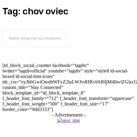
Tag:
chov oviec
žiadne príspevky na zobrazenie
[td_block_social_counter facebook=“tagdiv“
twitter=“tagdivofficial“ youtube=“tagdiv“ style=“style8 td-social-
boxed td-social-font-icons“
tdc_css=“eyJhbGwiOnsibWFyZ2luLWJvdHRvbSI6IjM4IiwiZGlz
custom_title=“Stay Connected“
block_template_id=“td_block_template_8″
f_header_font_family=“712″ f_header_font_transform=“uppercase“
f_header_font_weight=“500″ f_header_font_size=“17″
border_color=“#dd3333″]
- Advertisement -