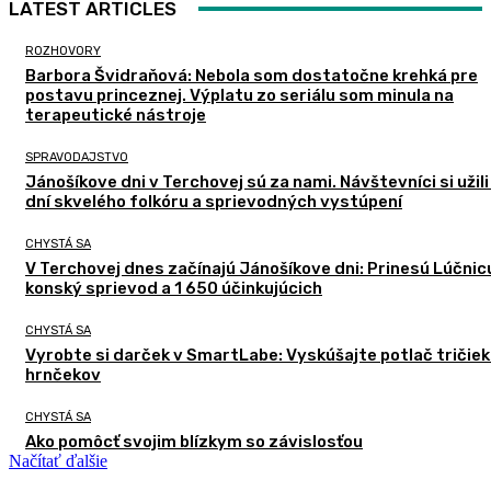
LATEST ARTICLES
ROZHOVORY
Barbora Švidraňová: Nebola som dostatočne krehká pre
postavu princeznej. Výplatu zo seriálu som minula na
terapeutické nástroje
SPRAVODAJSTVO
Jánošíkove dni v Terchovej sú za nami. Návštevníci si užili
dní skvelého folkóru a sprievodných vystúpení
CHYSTÁ SA
V Terchovej dnes začínajú Jánošíkove dni: Prinesú Lúčnic
konský sprievod a 1 650 účinkujúcich
CHYSTÁ SA
Vyrobte si darček v SmartLabe: Vyskúšajte potlač tričiek
hrnčekov
CHYSTÁ SA
Ako pomôcť svojim blízkym so závislosťou
Načítať ďalšie