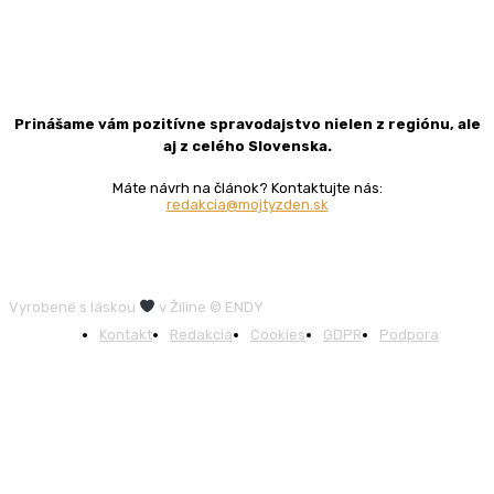
Prinášame vám pozitívne spravodajstvo nielen z regiónu, ale
aj z celého Slovenska.
Máte návrh na článok? Kontaktujte nás:
redakcia@mojtyzden.sk
Vyrobené s láskou
v Žiline © ENDY
Kontakt
Redakcia
Cookies
GDPR
Podpora