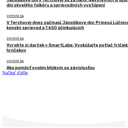
Jánošíkove dni v Terchovej sú za nami. Návštevníci si užili
dní skvelého folkóru a sprievodných vystúpení
CHYSTÁ SA
V Terchovej dnes začínajú Jánošíkove dni: Prinesú Lúčnic
konský sprievod a 1 650 účinkujúcich
CHYSTÁ SA
Vyrobte si darček v SmartLabe: Vyskúšajte potlač tričiek
hrnčekov
CHYSTÁ SA
Ako pomôcť svojim blízkym so závislosťou
Načítať ďalšie