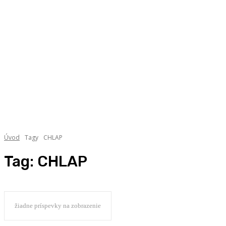
Úvod
Tagy
CHLAP
Tag:
CHLAP
žiadne príspevky na zobrazenie