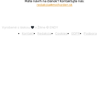
Máte návrh na článok? Kontaktujte nás:
redakcia@mojtyzden.sk
Vyrobené s láskou
v Žiline © ENDY
Kontakt
Redakcia
Cookies
GDPR
Podpora