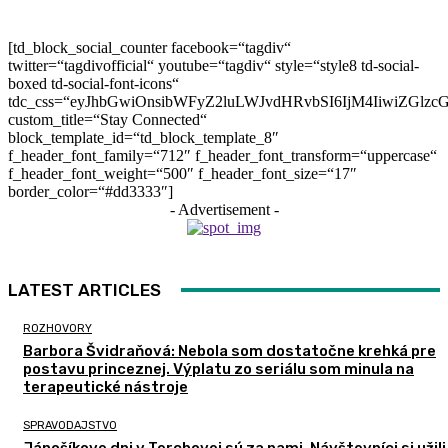
[td_block_social_counter facebook=“tagdiv“
twitter=“tagdivofficial“ youtube=“tagdiv“ style=“style8 td-social-
boxed td-social-font-icons“
tdc_css=“eyJhbGwiOnsibWFyZ2luLWJvdHRvbSI6IjM4IiwiZGlz
custom_title=“Stay Connected“
block_template_id=“td_block_template_8″
f_header_font_family=“712″ f_header_font_transform=“uppercase“
f_header_font_weight=“500″ f_header_font_size=“17″
border_color=“#dd3333″]
- Advertisement -
LATEST ARTICLES
ROZHOVORY
Barbora Švidraňová: Nebola som dostatočne krehká pre
postavu princeznej. Výplatu zo seriálu som minula na
terapeutické nástroje
SPRAVODAJSTVO