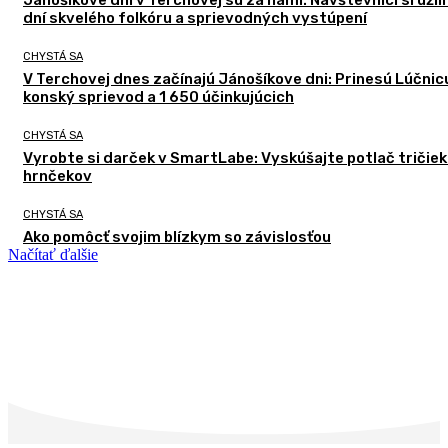
Jánošíkove dni v Terchovej sú za nami. Návštevníci si užili
dní skvelého folkóru a sprievodných vystúpení
CHYSTÁ SA
V Terchovej dnes začínajú Jánošíkove dni: Prinesú Lúčnic
konský sprievod a 1 650 účinkujúcich
CHYSTÁ SA
Vyrobte si darček v SmartLabe: Vyskúšajte potlač tričiek
hrnčekov
CHYSTÁ SA
Ako pomôcť svojim blízkym so závislosťou
Načítať ďalšie