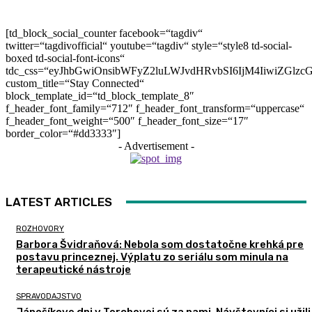
[td_block_social_counter facebook=“tagdiv“
twitter=“tagdivofficial“ youtube=“tagdiv“ style=“style8 td-social-
boxed td-social-font-icons“
tdc_css=“eyJhbGwiOnsibWFyZ2luLWJvdHRvbSI6IjM4IiwiZGlz
custom_title=“Stay Connected“
block_template_id=“td_block_template_8″
f_header_font_family=“712″ f_header_font_transform=“uppercase“
f_header_font_weight=“500″ f_header_font_size=“17″
border_color=“#dd3333″]
- Advertisement -
LATEST ARTICLES
ROZHOVORY
Barbora Švidraňová: Nebola som dostatočne krehká pre
postavu princeznej. Výplatu zo seriálu som minula na
terapeutické nástroje
SPRAVODAJSTVO