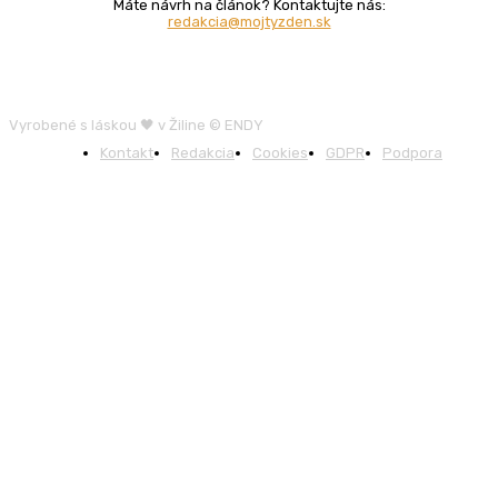
Máte návrh na článok? Kontaktujte nás:
redakcia@mojtyzden.sk
Vyrobené s láskou 🖤 v Žiline © ENDY
Kontakt
Redakcia
Cookies
GDPR
Podpora