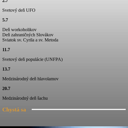
2.7
01:15
Svetový deň UFO
Ťažká muzika z Terchovej
5.7
02:11
Deň workoholikov
Jánošíkove dni
Deň zahraničných Slovákov
01:06
Sviatok sv. Cyrila a sv. Metoda
11.7
Folklórny súbor Blanciar
03:19
Svetový deň populácie (UNFPA)
Folklórny súbor Blanciar
13.7
02:20
Medzinárodný deň hlavolamov
Škola tanca na Jánošíkových dňoch
20.7
03:04
Medzinárodný deň šachu
Chystá sa