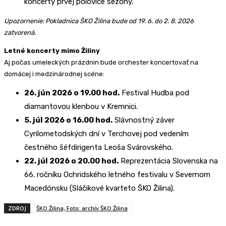
koncerty prvej polovice sezóny.
Upozornenie: Pokladnica ŠKO Žilina bude od 19. 6. do 2. 8. 2026
zatvorená.
Letné koncerty mimo Žiliny
Aj počas umeleckých prázdnin bude orchester koncertovať na
domácej i medzinárodnej scéne:
26. jún 2026 o 19.00 hod.
Festival Hudba pod
diamantovou klenbou v Kremnici.
5. júl 2026 o 16.00 hod.
Slávnostný záver
Cyrilometodských dní v Terchovej pod vedením
čestného šéfdirigenta Leoša Svárovského.
22. júl 2026 o 20.00 hod.
Reprezentácia Slovenska na
66. ročníku Ochridského letného festivalu v Severnom
Macedónsku (Sláčikové kvarteto ŠKO Žilina).
ZDROJ
ŠKO Žilina, Foto: archív ŠKO Žilina