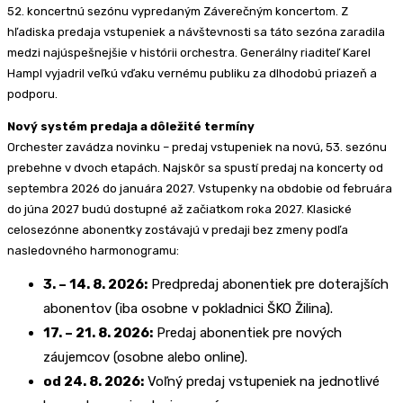
52. koncertnú sezónu vypredaným Záverečným koncertom. Z
hľadiska predaja vstupeniek a návštevnosti sa táto sezóna zaradila
medzi najúspešnejšie v histórii orchestra. Generálny riaditeľ Karel
Hampl vyjadril veľkú vďaku vernému publiku za dlhodobú priazeň a
podporu.
Nový systém predaja a dôležité termíny
Orchester zavádza novinku – predaj vstupeniek na novú, 53. sezónu
prebehne v dvoch etapách. Najskôr sa spustí predaj na koncerty od
septembra 2026 do januára 2027. Vstupenky na obdobie od februára
do júna 2027 budú dostupné až začiatkom roka 2027. Klasické
celosezónne abonentky zostávajú v predaji bez zmeny podľa
nasledovného harmonogramu:
3. – 14. 8. 2026:
Predpredaj abonentiek pre doterajších
abonentov (iba osobne v pokladnici ŠKO Žilina).
17. – 21. 8. 2026:
Predaj abonentiek pre nových
záujemcov (osobne alebo online).
od 24. 8. 2026:
Voľný predaj vstupeniek na jednotlivé