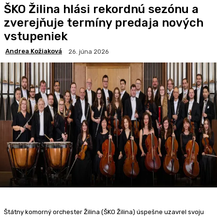
ŠKO Žilina hlási rekordnú sezónu a
zverejňuje termíny predaja nových
vstupeniek
Andrea Kožiaková
26. júna 2026
Štátny komorný orchester Žilina (ŠKO Žilina) úspešne uzavrel svoju