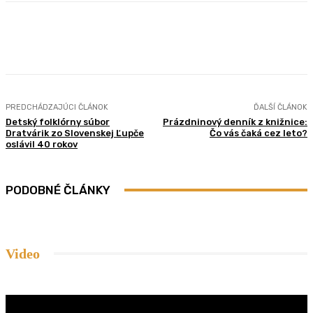
Facebook
Twitter
Pinterest
WhatsApp
PREDCHÁDZAJÚCI ČLÁNOK
ĎALŠÍ ČLÁNOK
Detský folklórny súbor
Prázdninový denník z knižnice:
Dratvárik zo Slovenskej Ľupče
Čo vás čaká cez leto?
oslávil 40 rokov
PODOBNÉ ČLÁNKY
Video