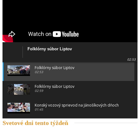
Folklórny súbor Liptov
02:53
Folklórny súbor Liptov
02:53
Folklórny súbor Liptov
02:59
Konský vozový sprievod na Jánošíkových dňoch
01:45
Svetové dni tento týždeň
Konský vozový sprievod na Jánošíkových dňoch
00:46