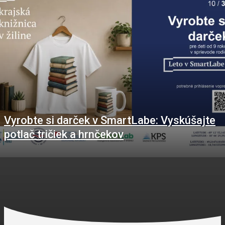
Vyrobte si darček v SmartLabe: Vyskúšajte
potlač tričiek a hrnčekov