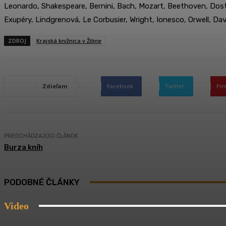
Leonardo, Shakespeare, Bernini, Bach, Mozart, Beethoven, Dosto
Exupéry, Lindgrenová, Le Corbusier, Wright, Ionesco, Orwell, Davi
ZDROJ
Krajská knižnica v Žiline
Zdieľam
Facebook
Twitter
Pin
PREDCHÁDZAJÚCI ČLÁNOK
Burza kníh
PODOBNÉ ČLÁNKY
Video