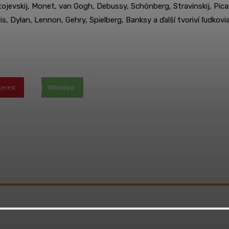
jevskij, Monet, van Gogh, Debussy, Schönberg, Stravinskij, Pica
s, Dylan, Lennon, Gehry, Spielberg, Banksy a ďalší tvoriví ľudkovia
terest
WhatsApp