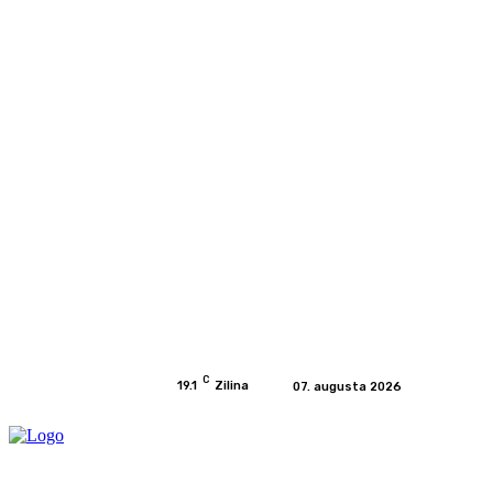
C
19.1
Zilina
07. augusta 2026