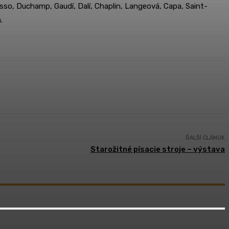
sso, Duchamp, Gaudí, Dalí, Chaplin, Langeová, Capa, Saint-
.
ĎALŠÍ ČLÁNOK
Starožitné písacie stroje – výstava