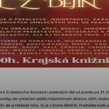
sti či rebelanstve ikonických umeleckých diel od praveku po 21. 
lturológ vám predstaví ukážky inšpiratívnych obrazov, sôch, budov
och, ale aj hľadanie toho, čo je v živote dôležité. Prednáška bude 