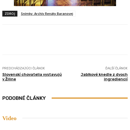
ZDROJ
Snímky: Archív Renáty Baranovej
Facebook
Twitter
Pinterest
WhatsApp
PREDCHÁDZAJÚCI ČLÁNOK
ĎALŠÍ ČLÁNOK
Slovenskí chovatelia vystavujú
Jablkové knedle z dvoch
v Žiline
ingrediencií
PODOBNÉ ČLÁNKY
Video