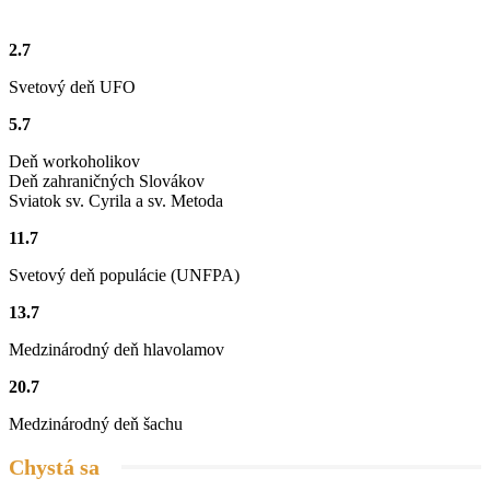
Konský vozový sprievod na Jánošíkových dňoch
2.7
01:15
Svetový deň UFO
Ťažká muzika z Terchovej
5.7
02:11
Deň workoholikov
Jánošíkove dni
Deň zahraničných Slovákov
01:06
Sviatok sv. Cyrila a sv. Metoda
11.7
Folklórny súbor Blanciar
03:19
Svetový deň populácie (UNFPA)
Folklórny súbor Blanciar
13.7
02:20
Medzinárodný deň hlavolamov
Škola tanca na Jánošíkových dňoch
20.7
03:04
Medzinárodný deň šachu
Chystá sa