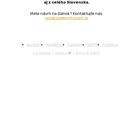
aj z celého Slovenska.
Máte návrh na článok? Kontaktujte nás:
redakcia@mojtyzden.sk
Kontakt
Redakcia
Cookies
GDPR
Podpora
Vyrobené s láskou 🖤 v Žiline © ENDY