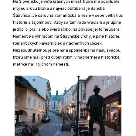
Na Slovensku je veľa krásnych miest, ktoré ma očarili, ale
môjmu srdcu blízka a najviac obľúbená je Banská
Štiavnica. Je čarovná, romantická a nesie v sebe veľký kus
histórie a tajomnosti. Vždy sa tam rada vraciam a je úplne
jedno, či prší, alebo svieti slnko, na pôvabe jej to neuberá.
Námestie s výhľadom na Štiavnické vrchy je plné histórie,
romantických kaviarničiek a nádherných uličiek.
Nezabudnuteľnou je pre mňa spomienka na našu svadbu,
ktorú sme mali pred dvomi rokmi v nádhernej a historickej
matrike na Trojičnom námestí.