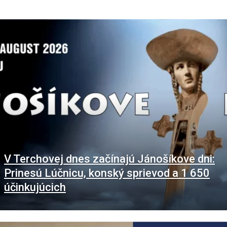
V Terchovej dnes začínajú Jánošíkove dni:
Prinesú Lúčnicu, konský sprievod a 1 650
účinkujúcich