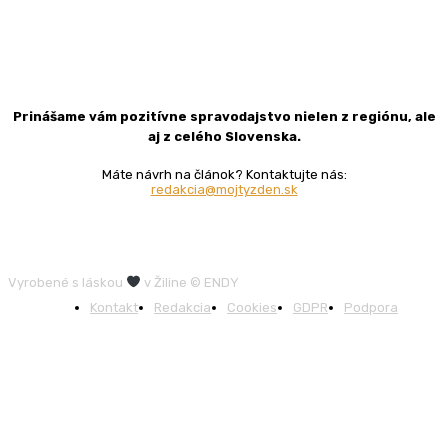
Prinášame vám pozitívne spravodajstvo nielen z regiónu, ale
aj z celého Slovenska.
Máte návrh na článok? Kontaktujte nás:
redakcia@mojtyzden.sk
Vyrobené s láskou
v Žiline © ENDY
Kontakt
Redakcia
Cookies
GDPR
Podpora