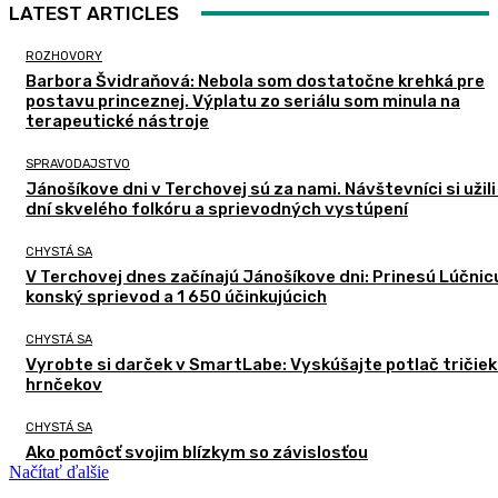
LATEST ARTICLES
ROZHOVORY
Barbora Švidraňová: Nebola som dostatočne krehká pre
postavu princeznej. Výplatu zo seriálu som minula na
terapeutické nástroje
SPRAVODAJSTVO
Jánošíkove dni v Terchovej sú za nami. Návštevníci si užili
dní skvelého folkóru a sprievodných vystúpení
CHYSTÁ SA
V Terchovej dnes začínajú Jánošíkove dni: Prinesú Lúčnic
konský sprievod a 1 650 účinkujúcich
CHYSTÁ SA
Vyrobte si darček v SmartLabe: Vyskúšajte potlač tričiek
hrnčekov
CHYSTÁ SA
Ako pomôcť svojim blízkym so závislosťou
Načítať ďalšie