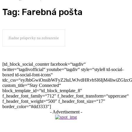
Tag:
Farebná pošta
žiadne príspevky na zobrazenie
[td_block_social_counter facebook=“tagdiv“
twitter=“tagdivofficial“ youtube=“tagdiv“ style=“style8 td-social-
boxed td-social-font-icons“
tdc_css=“eyJhbGwiOnsibWFyZ2luLWJvdHRvbSI6IjM4IiwiZGlz
custom_title=“Stay Connected“
block_template_id=“td_block_template_8″
f_header_font_family=“712″ f_header_font_transform=“uppercase“
f_header_font_weight=“500″ f_header_font_size=“17″
border_color=“#dd3333″]
- Advertisement -