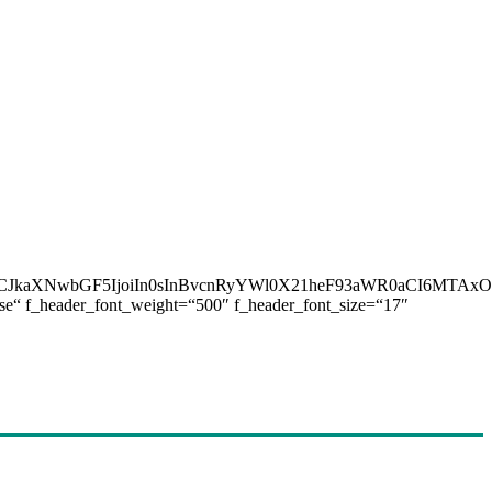
AiLCJkaXNwbGF5IjoiIn0sInBvcnRyYWl0X21heF93aWR0aCI6MTAx
ase“ f_header_font_weight=“500″ f_header_font_size=“17″