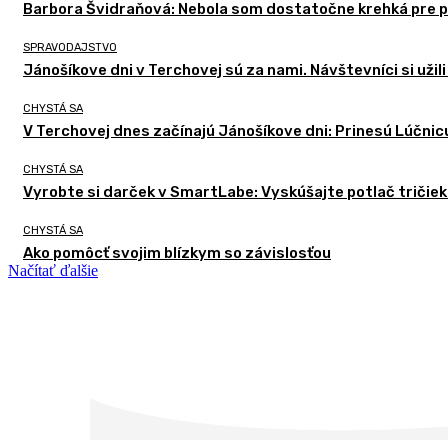
Barbora Švidraňová: Nebola som dostatočne krehká pre po
SPRAVODAJSTVO
Jánošíkove dni v Terchovej sú za nami. Návštevníci si užil
CHYSTÁ SA
V Terchovej dnes začínajú Jánošíkove dni: Prinesú Lúčnicu
CHYSTÁ SA
Vyrobte si darček v SmartLabe: Vyskúšajte potlač tričiek
CHYSTÁ SA
Ako pomôcť svojim blízkym so závislosťou
Načítať ďalšie