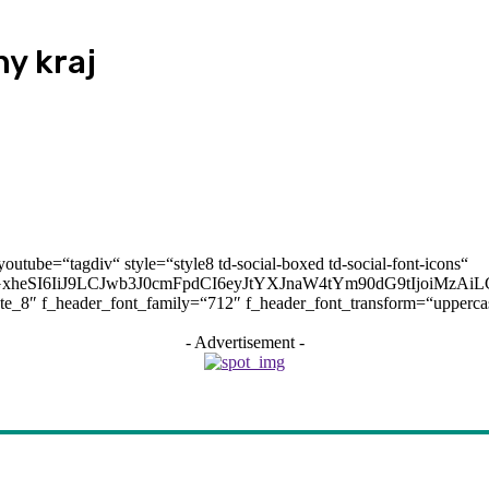
y kraj
youtube=“tagdiv“ style=“style8 td-social-boxed td-social-font-icons“
cGxheSI6IiJ9LCJwb3J0cmFpdCI6eyJtYXJnaW4tYm90dG9tIjoiMz
ate_8″ f_header_font_family=“712″ f_header_font_transform=“upperc
- Advertisement -