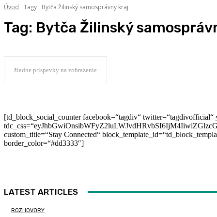
Úvod
Tagy
Bytča Žilinský samosprávny kraj
Tag:
Bytča Žilinský samosprávn
žiadne príspevky na zobrazenie
[td_block_social_counter facebook=“tagdiv“ twitter=“tagdivofficial“ 
tdc_css=“eyJhbGwiOnsibWFyZ2luLWJvdHRvbSI6IjM4IiwiZGlz
custom_title=“Stay Connected“ block_template_id=“td_block_templ
border_color=“#dd3333″]
LATEST ARTICLES
ROZHOVORY