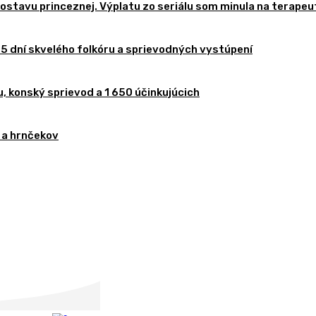
stavu princeznej. Výplatu zo seriálu som minula na terapeu
i 5 dní skvelého folkóru a sprievodných vystúpení
, konský sprievod a 1 650 účinkujúcich
 a hrnčekov